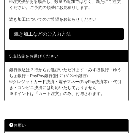
※注文残がある場合も、数量の追加ではなく、新たにご注文
ください。ご予約の順番にお見積りします。
漉き加工についてのご希望をお知らせください
漉き加工などのご入力方法
5.支払先をお選びください
銀行振込は３行からお選びいただけます：みずほ銀行・ゆう
ちょ銀行・PayPay銀行(旧 ｼﾞｬﾊﾟﾝﾈｯﾄ銀行)
※クレジットカード決済・電子マネー(PayPay決済等)・代引
き・コンビニ決済には対応いたしておりません
※ポイントは『カート注文』のみ、付与されます。
お願い