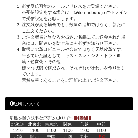
必ず受信可能のメールアドレスをご登録ください。
※受信設定をする場合は、@itoh-noboru.jp のドメイン
で受信設定をお願いします。
注文残がある場合でも、数量の追加ではなく、新たに
ご注文ください。
ご注文者名と異なるお振込ご名義にてご送金された場
合には、間違いを防ぐ為にも必ずお知らせ下さい。
取扱いの革はビニールや合皮ではなく天然皮革です。
生きていた証として、キズ・スレ・シミ・トラ・血
筋・色変化・その他
様々な状態で構成され、それぞれが味わいを作り出し
ています。
天然皮革であることをご理解の上でご注文下さい。
送料について
離島を除き送料は下記の通りです
【税込】
北海道
北東北
南東北
関東
信越
中部
1210
1100
1100
1100
1100
1100
北陸
関西
中国
四国
九州
沖縄