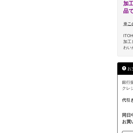
加
品
※こ
IT
加工
わい
お
銀行振
クレジッ
代引
同日
お買