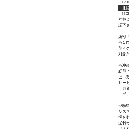
121
北
110
同梱
認下
総額 
※１度
別々
対象
※沖
総額 
ビス
サー
各都
尚、
※離
シス
梱包
送料
『１梱