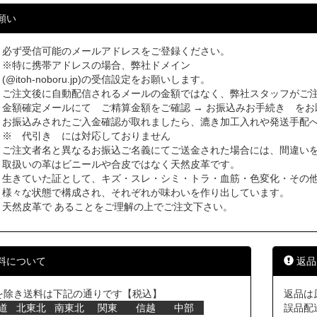
願い
必ず受信可能のメールアドレスをご登録ください。
※特に携帯アドレスの場合、弊社ドメイン
(@itoh-noboru.jp)の受信設定をお願いします。
ご注文後に自動配信されるメールの金額ではなく、弊社スタッフがご
金額確定メールにて ご精算金額をご確認 → お振込みお手続き をお
お振込みされたご入金確認が取れましたら、漉き加工入れや発送手配
※ 代引き には対応しておりません
ご注文者名と異なるお振込ご名義にてご送金された場合には、間違い
取扱いの革はビニールや合皮ではなく天然皮革です。
生きていた証として、キズ・スレ・シミ・トラ・血筋・色変化・その
様々な状態で構成され、それぞれが味わいを作り出しています。
天然皮革で あることをご理解の上でご注文下さい。
料について
返品
を除き送料は下記の通りです【税込】
返品は
道
北東北
南東北
関東
信越
中部
誤品配