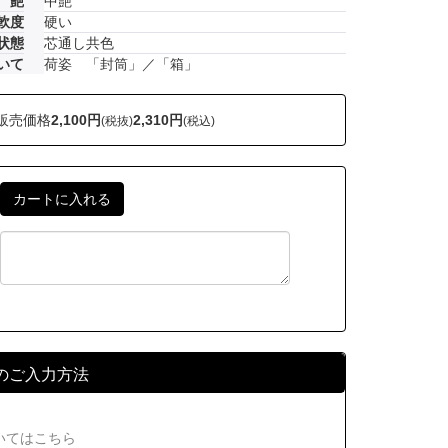
艶
中艶
軟度
硬い
状態
芯通し共色
いて
荷姿 「封筒」／「箱」
販売価格
2,100円
2,310円
(税抜)
(税込)
のご入力方法
いてはこちら