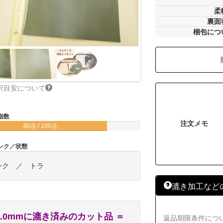
柔
裏面
梱包につ
択目安について
指数
注文メモ
80点 / 100点
ンク／状態
ンク ／ トラ
漉き加工など
1.0mmに漉き済みのカット品 ＝
返品期限条件につ