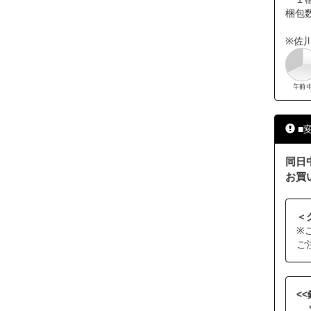
梱包
※佐
■
同日
お買
＜
※
ご
<
＊