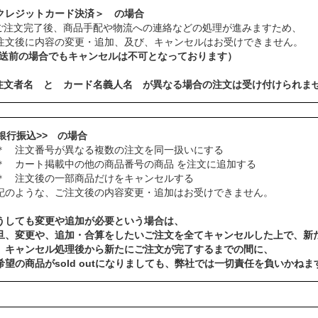
クレジットカード決済＞ の場合
ご注文完了後、商品手配や物流への連絡などの処理が進みますため、
注文後に内容の変更・追加、及び、キャンセルはお受けできません。
発送前の場合でもキャンセルは不可となっております）
注文者名 と カード名義人名 が異なる場合の注文は受け付けられま
<銀行振込>> の場合
 注文番号が異なる複数の注文を同一扱いにする
 カート掲載中の他の商品番号の商品 を注文に追加する
 注文後の一部商品だけをキャンセルする
記のような、ご注文後の内容変更・追加はお受けできません。
うしても変更や追加が必要という場合は、
旦、変更や、追加・合算をしたいご注文を全てキャンセルした上で、新
、キャンセル処理後から新たにご注文が完了するまでの間に、
希望の商品がsold outになりましても、弊社では一切責任を負いかねま