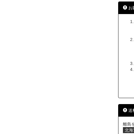
お
送
離島
北海