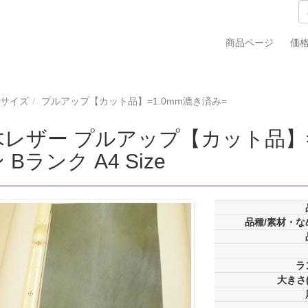
商品ページ
価
4サイズ
プルアップ【カット品】=1.0mm漉き済み=
レザー プルアップ【カット品】=1
 Bランク A4 Size
品種/素材・な
ラ
大きさ(