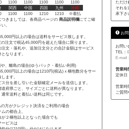
0
1100
1100
1100
1100
1100
ただけ
陸
関西
中国
四国
九州
沖縄
それを
0
1100
1100
1210
1210
※着払
承下さ
につきましては、各商品ページの
商品説明欄
にてご確
さい。
お問
45,000円以上の場合は送料をサービス致します。
の注文で税込45,000円を超えた場合に限ります。
お問い
の注文・落札や、追加注文分との合計金額はサービス
TEL：
外となります。
E-mail
縄や、離島の場合(ゆうパック・着払い利用)
営業時間
45,000円以上の場合は1210円(税込)ｘ梱包数分をサー
定休日
致します。
ビス分を差し引いた金額確定メールを送信します。
営業時
道府県ごと、サイズごとに送料が異なります。
ご質問
通常送料と着払い送料は同じです。
島の方がクレジット決済をご利用の場合
テムの都合上、
数が２梱包以上となった場合でも
サービスは
包分(1210円)』分だけになります。