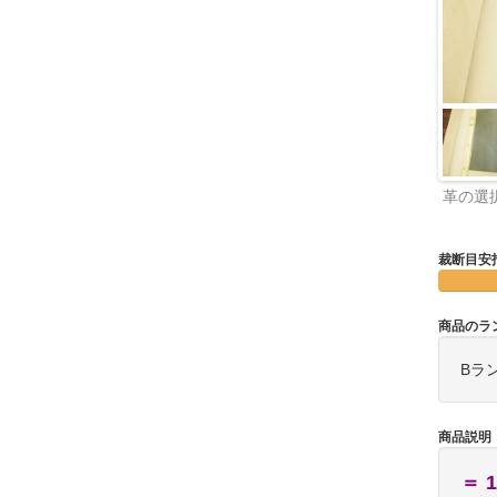
革の選
裁断目安
商品のラ
Bラ
商品説明
＝ 