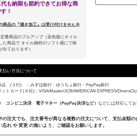
工代も納期も節約できてお得な商
です！
の商品の『漉き加工』は受け付けません※
OH定番商品のプルアップ（染色後にオイル
した商品で オイル独特のソフト感にて味
が出ております）
支払い方法について
込 (３行) ：みずほ銀行・ゆうちょ銀行・PayPay銀行
トカード(６社)：VISA/Master/JCB/AMERICAN EXPRESS/DinersClu
き コンビニ決済 電子マネー（PayPay決済など）
などには対応してお
中の注文でも、注文番号が異なる複数の注文について、支払金額の
い忘れ や 変更 の無いよう、ご確認をお願いします。