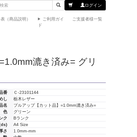
ログイン
格表（商品説明）
ご利用ガイ
ご支援者様一覧
ド
.0mm漉き済み= グリ
品番
Ｃ-23101144
めし
栃木レザー
品名
プルアップ【カット品】=1.0mm漉き済み=
色
グリーン
ンク
Bランク
ds)
A4 Size
厚さ
1.0mm-mm