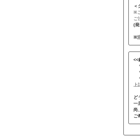
＜
※
ご
(
※
<
＊
＊
＊
上
ど
一
尚
ご