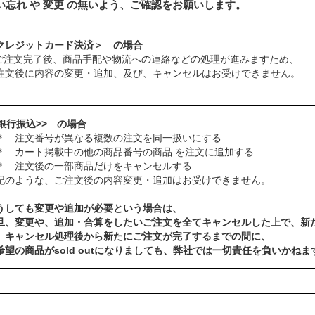
い忘れ や 変更 の無いよう、ご確認をお願いします。
クレジットカード決済＞ の場合
ご注文完了後、商品手配や物流への連絡などの処理が進みますため、
注文後に内容の変更・追加、及び、キャンセルはお受けできません。
<銀行振込>> の場合
 注文番号が異なる複数の注文を同一扱いにする
 カート掲載中の他の商品番号の商品 を注文に追加する
 注文後の一部商品だけをキャンセルする
記のような、ご注文後の内容変更・追加はお受けできません。
うしても変更や追加が必要という場合は、
旦、変更や、追加・合算をしたいご注文を全てキャンセルした上で、新
、キャンセル処理後から新たにご注文が完了するまでの間に、
希望の商品がsold outになりましても、弊社では一切責任を負いかねま