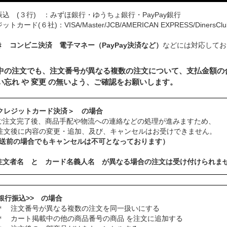
込 (３行) ：みずほ銀行・ゆうちょ銀行・PayPay銀行
トカード(６社)：VISA/Master/JCB/AMERICAN EXPRESS/DinersClu
き コンビニ決済 電子マネー（PayPay決済など）
などには対応してお
中の注文でも、注文番号が異なる複数の注文について、支払金額の
い忘れ や 変更 の無いよう、ご確認をお願いします。
クレジットカード決済＞ の場合
ご注文完了後、商品手配や物流への連絡などの処理が進みますため、
注文後に内容の変更・追加、及び、キャンセルはお受けできません。
発送前の場合でもキャンセルは不可となっております）
注文者名 と カード名義人名 が異なる場合の注文は受け付けられま
<銀行振込>> の場合
 注文番号が異なる複数の注文を同一扱いにする
 カート掲載中の他の商品番号の商品 を注文に追加する