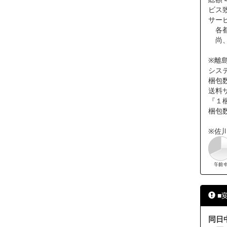
ビス
サー
各都
尚、
※離
シス
梱包
送料
『１梱
梱包
※佐
■
同日