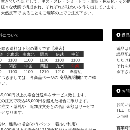
生きていた証として、キズ・スレ・シミ・トラ・血筋・色変化・その
様々な状態で構成され、それぞれが味わいを作り出しています。
天然皮革で あることをご理解の上でご注文下さい。
料について
返品
を除き送料は下記の通りです【税込】
返品は
道
北東北
南東北
関東
信越
中部
誤品配
0
1100
1100
1100
1100
1100
ただけ
陸
関西
中国
四国
九州
沖縄
それを
0
1100
1100
1210
1210
※着払
承下さ
につきましては、各商品ページの
商品説明欄
にてご確
さい。
お問
45,000円以上の場合は送料をサービス致します。
の注文で税込45,000円を超えた場合に限ります。
お問い
の注文・落札や、追加注文分との合計金額はサービス
TEL：
外となります。
E-mail
縄や、離島の場合(ゆうパック・着払い利用)
営業時間
45,000円以上の場合は1210円(税込)ｘ梱包数分をサー