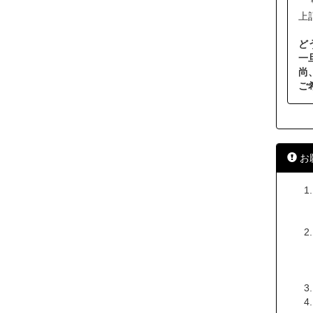
＊
上
ど
一
尚
ご
お