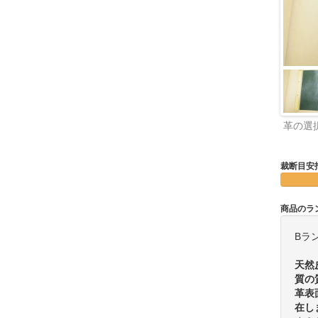
革の選
裁断目安
商品のラ
Bラ
天然
質の
革表
在し