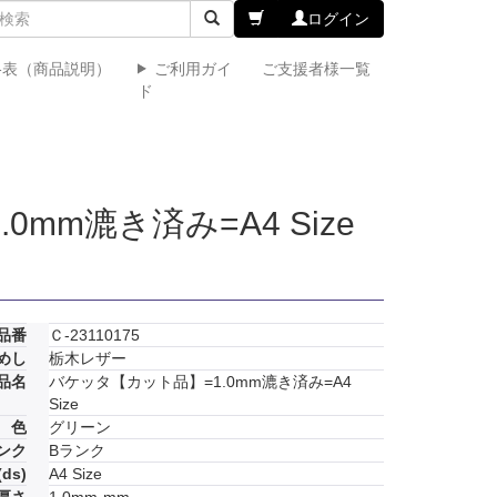
ログイン
格表（商品説明）
ご利用ガイ
ご支援者様一覧
ド
mm漉き済み=A4 Size
品番
Ｃ-23110175
めし
栃木レザー
品名
バケッタ【カット品】=1.0mm漉き済み=A4
Size
色
グリーン
ンク
Bランク
ds)
A4 Size