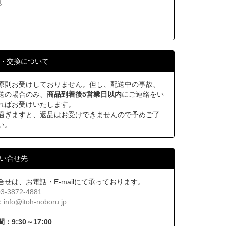
他
・交換について
原則お受けしておりません。但し、配送中の事故、
送の場合のみ、
商品到着後5営業日以内
にご連絡をい
ればお受けいたします。
過ぎますと、返品はお受けできませんので予めご了
い。
い合せ先
合せは、お電話・E-mailにて承っております。
03-3872-4881
：
info@itoh-noboru.jp
：9:30～17:00