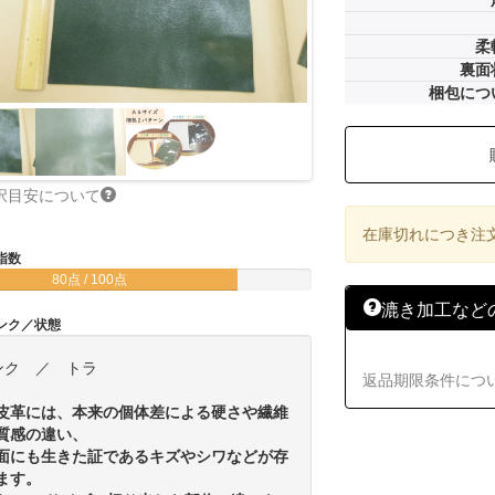
柔
裏面
梱包につ
択目安について
在庫切れにつき注
指数
80点 / 100点
漉き加工など
ンク／状態
ンク ／ トラ
返品期限条件につ
皮革には、本来の個体差による硬さや繊維
質感の違い、
面にも生きた証であるキズやシワなどが存
ます。