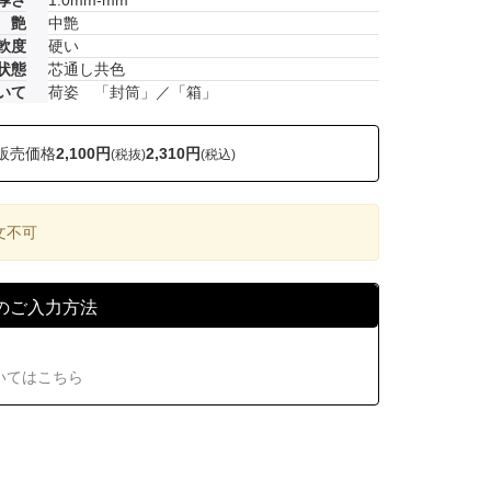
厚さ
1.0mm-mm
艶
中艶
軟度
硬い
状態
芯通し共色
いて
荷姿 「封筒」／「箱」
販売価格
2,100円
2,310円
(税抜)
(税込)
文不可
のご入力方法
いてはこちら