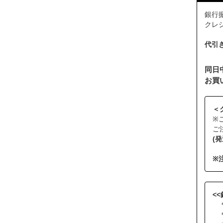
銀行振
クレジッ
代引
同日
お買
＜
※
ご
(
※
<
＊
＊