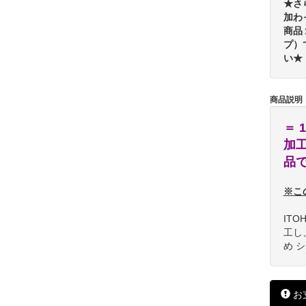
★さ
加わ
商品
プ）
い★
商品説明
＝ 
加
品
※こ
IT
工し
め 
お