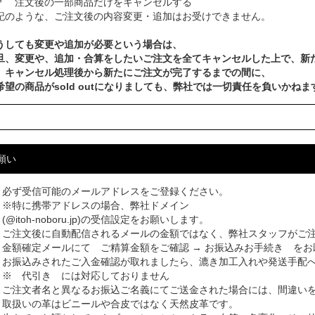
 注文後の一部商品だけをキャンセルする
記のような、ご注文後の内容変更・追加はお受けできません。
うしても変更や追加が必要という場合は、
旦、変更や、追加・合算をしたいご注文を全てキャンセルした上で、新
、キャンセル処理後から新たにご注文が完了するまでの間に、
希望の商品がsold outになりましても、弊社では一切責任を負いかねま
願い
必ず受信可能のメールアドレスをご登録ください。
※特に携帯アドレスの場合、弊社ドメイン
(@itoh-noboru.jp)の受信設定をお願いします。
ご注文後に自動配信されるメールの金額ではなく、弊社スタッフがご
金額確定メールにて ご精算金額をご確認 → お振込みお手続き をお
お振込みされたご入金確認が取れましたら、漉き加工入れや発送手配
※ 代引き には対応しておりません
ご注文者名と異なるお振込ご名義にてご送金された場合には、間違い
取扱いの革はビニールや合皮ではなく天然皮革です。