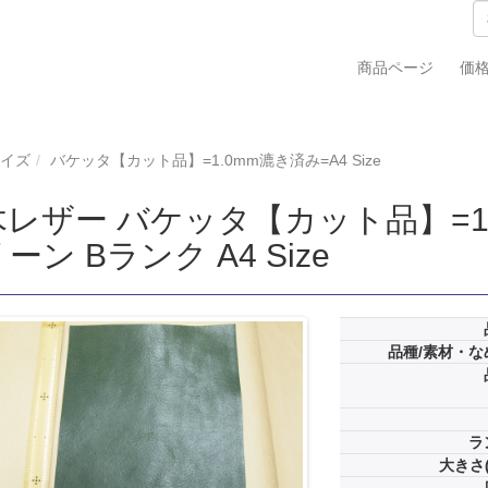
商品ページ
価
サイズ
バケッタ【カット品】=1.0mm漉き済み=A4 Size
レザー バケッタ【カット品】=1.0
ーン Bランク A4 Size
品種/素材・な
ラ
大きさ(