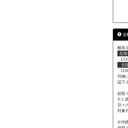
送
離島
北海
121
北
110
同梱
認下
総額 
※１度
別々
対象
※沖
総額 