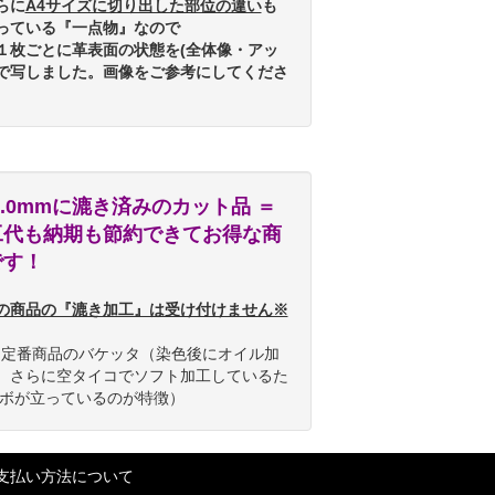
らに
A4サイズに切り出した部位の違い
も
っている『一点物』なので
１枚ごとに革表面の状態を(全体像・アッ
で写しました。画像をご参考にしてくださ
1.0mmに漉き済みのカット品 ＝
工代も納期も節約できてお得な商
です！
の商品の『漉き加工』は受け付けません※
OH定番商品のバケッタ（染色後にオイル加
、さらに空タイコでソフト加工しているた
シボが立っているのが特徴）
支払い方法について