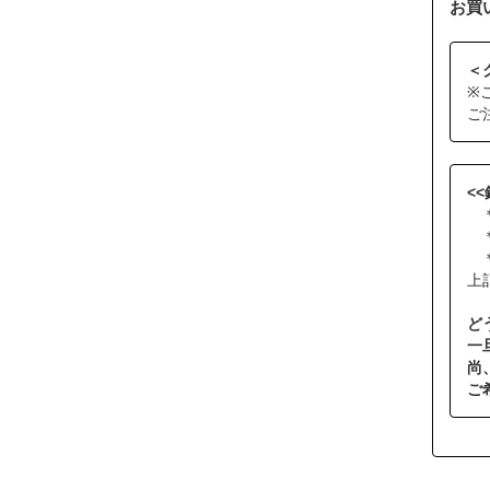
お買
＜
※
ご
<
＊
＊
＊
上
ど
一
尚
ご