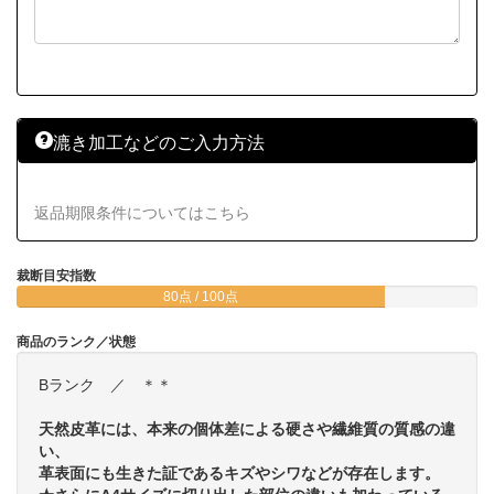
漉き加工などのご入力方法
返品期限条件についてはこちら
裁断目安指数
80点 / 100点
商品のランク／状態
Bランク ／ ＊＊
天然皮革には、本来の個体差による硬さや繊維質の質感の違
い、
革表面にも生きた証であるキズやシワなどが存在します。