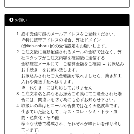
お願い
必ず受信可能のメールアドレスをご登録ください。
※特に携帯アドレスの場合、弊社ドメイン
(@itoh-noboru.jp)の受信設定をお願いします。
ご注文後に自動配信されるメールの金額ではなく、弊
社スタッフがご注文内容を確認後に送信する
金額確定メールにて ご精算金額をご確認 → お振込み
お手続き をお願い致します。
お振込みされたご入金確認が取れましたら、漉き加工
入れや発送手配へ移ります。
※ 代引き には対応しておりません
ご注文者名と異なるお振込ご名義にてご送金された場
合には、間違いを防ぐ為にも必ずお知らせ下さい。
取扱いの革はビニールや合皮ではなく天然皮革です。
生きていた証として、キズ・スレ・シミ・トラ・血
筋・色変化・その他
様々な状態で構成され、それぞれが味わいを作り出し
ています。