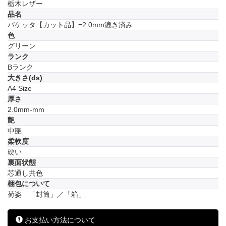
栃木レザー
品名
バケッタ【カット品】=2.0mm漉き済み
色
グリーン
ランク
Bランク
大きさ(ds)
A4 Size
厚さ
2.0mm-mm
艶
中艶
柔軟度
硬い
裏面状態
芯通し共色
梱包について
荷姿 「封筒」／「箱」
お支払い方法について