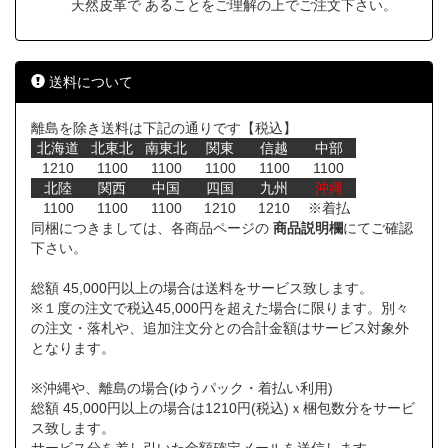
天然皮革で あることをご理解の上でご注文下さい。
送料について
離島を除き送料は下記の通りです【税込】
北海道
北東北
南東北
関東
信越
中部
1210
1100
1100
1100
1100
1100
北陸
関西
中国
四国
九州
沖縄
1100
1100
1100
1210
1210
※着払
同梱につきましては、各商品ページの
商品説明欄
にてご確認
下さい。
総額 45,000円以上の場合は送料をサービス致します。
※１度の注文で税込45,000円を超えた場合に限ります。別々
の注文・落札や、追加注文分との合計金額はサービス対象外
となります。
※沖縄や、離島の場合(ゆうパック・着払い利用)
総額 45,000円以上の場合は1210円(税込)ｘ梱包数分をサービ
ス致します。