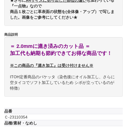
★さらに
A4サイズに切り出した部位の違い
も加わっている
『一点物』なので
商品１枚ごとに革表面の状態を(全体像・アップ）で写しま
した。画像をご参考にしてください★
商品説明
＝ 2.0mmに漉き済みのカット品 ＝
加工代も納期も節約できてお得な商品です！
※この商品の『漉き加工』は受け付けません※
ITOH定番商品のバケッタ（染色後にオイル加工し、さらに
空タイコでソフト加工しているため シボが立っているのが
特徴）
品番
Ｃ-23110354
品種/素材・なめし