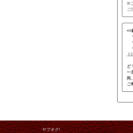
※
ご
<
＊
＊
＊
上
ど
一
尚
ご
ヤフオク!