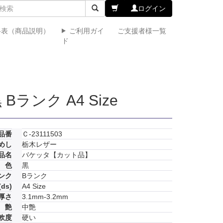
ログイン
格表（商品説明）
ご利用ガイ
ご支援者様一覧
ド
ンク A4 Size
品番
Ｃ-23111503
めし
栃木レザー
品名
バケッタ【カット品】
色
黒
ンク
Bランク
ds)
A4 Size
厚さ
3.1mm-3.2mm
艶
中艶
軟度
硬い