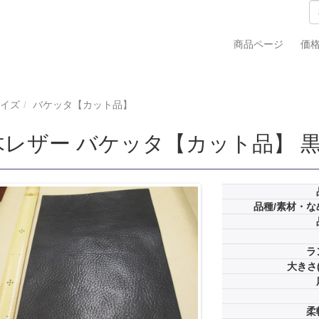
商品ページ
価
サイズ
バケッタ【カット品】
レザー バケッタ【カット品】 黒 Bラ
品種/素材・な
ラ
大きさ(
柔