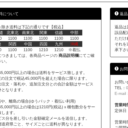
料について
返品
を除き送料は下記の通りです【税込】
返品は
道
北東北
南東北
関東
信越
中部
誤品配
0
1100
1100
1100
1100
1100
ただけ
陸
関西
中国
四国
九州
沖縄
それを
0
1100
1100
1210
1210
※着払
承下さ
につきましては、各商品ページの
商品説明欄
にてご確
さい。
お問
45,000円以上の場合は送料をサービス致します。
の注文で税込45,000円を超えた場合に限ります。
お問い
の注文・落札や、追加注文分との合計金額はサービス
TEL：
外となります。
E-mail
縄や、離島の場合(ゆうパック・着払い利用)
営業時間
45,000円以上の場合は1210円(税込)ｘ梱包数分をサー
定休日
致します。
ビス分を差し引いた金額確定メールを送信します。
営業時
道府県ごと、サイズごとに送料が異なります。
ご質問