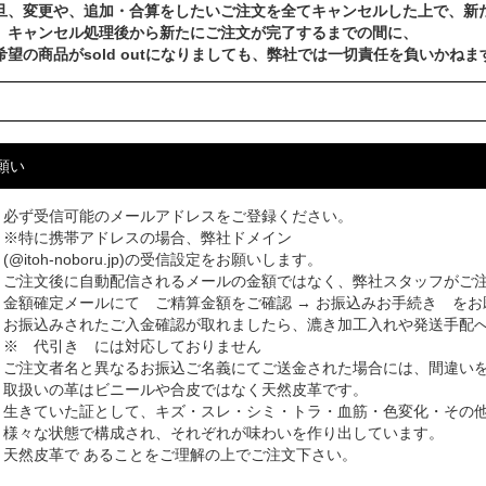
旦、変更や、追加・合算をしたいご注文を全てキャンセルした上で、新
、キャンセル処理後から新たにご注文が完了するまでの間に、
希望の商品がsold outになりましても、弊社では一切責任を負いかねま
願い
必ず受信可能のメールアドレスをご登録ください。
※特に携帯アドレスの場合、弊社ドメイン
(@itoh-noboru.jp)の受信設定をお願いします。
ご注文後に自動配信されるメールの金額ではなく、弊社スタッフがご
金額確定メールにて ご精算金額をご確認 → お振込みお手続き をお
お振込みされたご入金確認が取れましたら、漉き加工入れや発送手配
※ 代引き には対応しておりません
ご注文者名と異なるお振込ご名義にてご送金された場合には、間違い
取扱いの革はビニールや合皮ではなく天然皮革です。
生きていた証として、キズ・スレ・シミ・トラ・血筋・色変化・その
様々な状態で構成され、それぞれが味わいを作り出しています。
天然皮革で あることをご理解の上でご注文下さい。