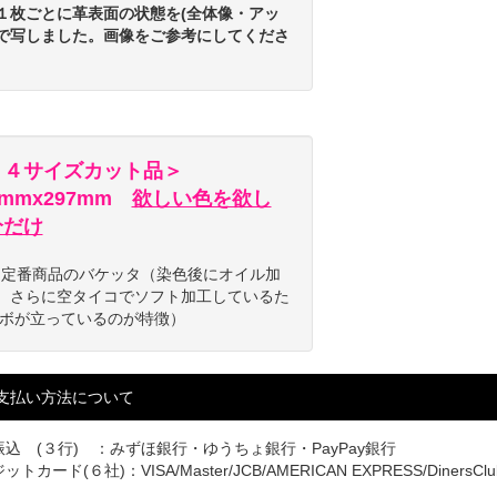
１枚ごとに革表面の状態を(全体像・アッ
で写しました。画像をご参考にしてくださ
Ａ４サイズカット品＞
0mmx297mm
欲しい色を欲し
分だけ
OH定番商品のバケッタ（染色後にオイル加
、さらに空タイコでソフト加工しているた
シボが立っているのが特徴）
支払い方法について
込 (３行) ：みずほ銀行・ゆうちょ銀行・PayPay銀行
トカード(６社)：VISA/Master/JCB/AMERICAN EXPRESS/DinersClu