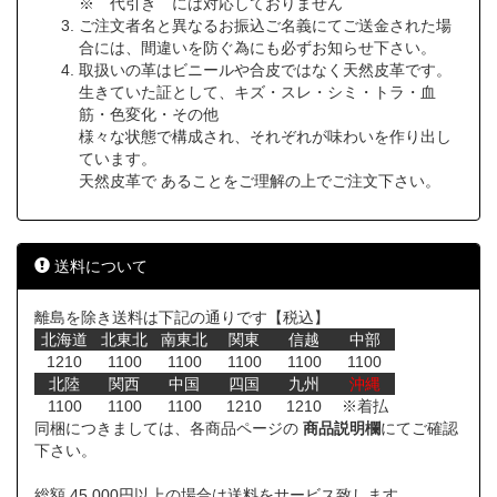
※ 代引き には対応しておりません
ご注文者名と異なるお振込ご名義にてご送金された場
合には、間違いを防ぐ為にも必ずお知らせ下さい。
取扱いの革はビニールや合皮ではなく天然皮革です。
生きていた証として、キズ・スレ・シミ・トラ・血
筋・色変化・その他
様々な状態で構成され、それぞれが味わいを作り出し
ています。
天然皮革で あることをご理解の上でご注文下さい。
送料について
離島を除き送料は下記の通りです【税込】
北海道
北東北
南東北
関東
信越
中部
1210
1100
1100
1100
1100
1100
北陸
関西
中国
四国
九州
沖縄
1100
1100
1100
1210
1210
※着払
同梱につきましては、各商品ページの
商品説明欄
にてご確認
下さい。
総額 45,000円以上の場合は送料をサービス致します。