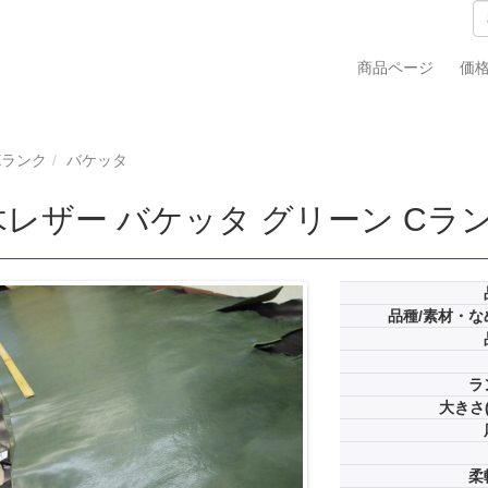
商品ページ
価
Eランク
バケッタ
レザー バケッタ グリーン Cランク
品種/素材・な
ラ
大きさ(
柔