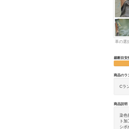
革の選
裁断目安
商品のラ
Cラ
商品説明
染色
ト加
シボ