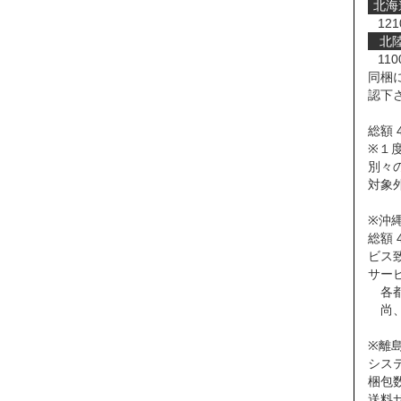
北海
121
北
110
同梱
認下
総額 
※１度
別々
対象
※沖
総額 
ビス
サー
各都
尚、
※離
シス
梱包
送料