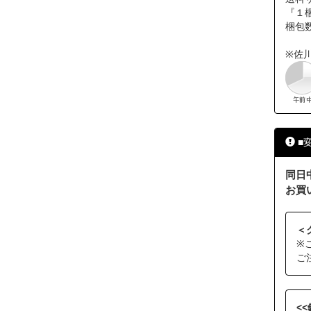
『１梱
梱包
※佐
■
同日
お買
＜
※
ご
<