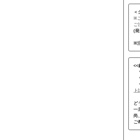
＜
※
ご
(
※
<
＊
＊
＊
上
ど
一
尚
ご