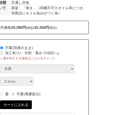
状態
芯通し共色
いて
荷姿 「巻き」（同梱不可※オイル革につき、
別商品にオイル染みがつく為）
販売価格
29,396円
32,336円
(税抜)
(税込)
不要(現厚のまま)
加工有り(・分割・厚み の項目へ)
←漉き加工する場合はこちらをチェック
要
不要(廃棄処分)