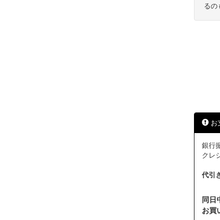
るの
お
銀行振
クレジッ
代引
同日
お買