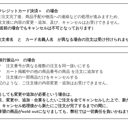
クレジットカード決済＞ の場合
ご注文完了後、商品手配や物流への連絡などの処理が進みますため、
注文後に内容の変更・追加、及び、キャンセルはお受けできません。
発送前の場合でもキャンセルは不可となっております）
注文者名 と カード名義人名 が異なる場合の注文は受け付けられま
<銀行振込>> の場合
 注文番号が異なる複数の注文を同一扱いにする
 カート掲載中の他の商品番号の商品 を注文に追加する
 注文後の一部商品だけをキャンセルする
記のような、ご注文後の内容変更・追加はお受けできません。
うしても変更や追加が必要という場合は、
旦、変更や、追加・合算をしたいご注文を全てキャンセルした上で、新
、キャンセル処理後から新たにご注文が完了するまでの間に、
希望の商品がsold outになりましても、弊社では一切責任を負いかねま