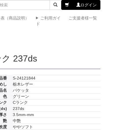
ログイン
格表（商品説明）
ご利用ガイ
ご支援者様一覧
ド
 237ds
品番
S-24121844
めし
栃木レザー
品名
バケッタ
色
グリーン
ンク
Cランク
ds)
237ds
厚さ
3.5mm-mm
艶
中艶
軟度
ややソフト