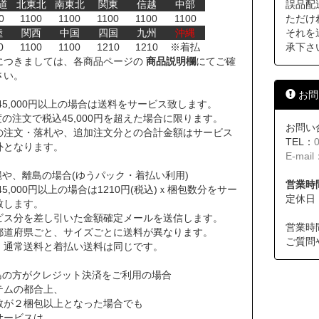
道
北東北
南東北
関東
信越
中部
誤品配
0
1100
1100
1100
1100
1100
ただけ
陸
関西
中国
四国
九州
沖縄
それを
0
1100
1100
1210
1210
※着払
承下さ
につきましては、各商品ページの
商品説明欄
にてご確
さい。
お問
45,000円以上の場合は送料をサービス致します。
の注文で税込45,000円を超えた場合に限ります。
お問い
の注文・落札や、追加注文分との合計金額はサービス
TEL：
外となります。
E-mail
縄や、離島の場合(ゆうパック・着払い利用)
営業時間
45,000円以上の場合は1210円(税込)ｘ梱包数分をサー
定休日
致します。
ビス分を差し引いた金額確定メールを送信します。
営業時
道府県ごと、サイズごとに送料が異なります。
ご質問
通常送料と着払い送料は同じです。
島の方がクレジット決済をご利用の場合
テムの都合上、
数が２梱包以上となった場合でも
サービスは