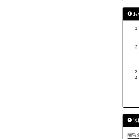
お
送
離島