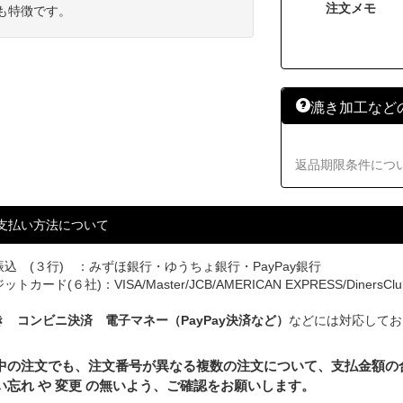
注文メモ
も特徴です。
漉き加工など
返品期限条件につ
支払い方法について
込 (３行) ：みずほ銀行・ゆうちょ銀行・PayPay銀行
トカード(６社)：VISA/Master/JCB/AMERICAN EXPRESS/DinersClu
き コンビニ決済 電子マネー（PayPay決済など）
などには対応してお
中の注文でも、注文番号が異なる複数の注文について、支払金額の
い忘れ や 変更 の無いよう、ご確認をお願いします。