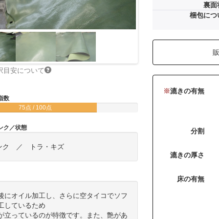
裏面
梱包につ
択目安について
※
漉きの有無
指数
75点 / 100点
ンク／状態
分割
ンク ／ トラ・キズ
漉きの厚さ
床の有無
後にオイル加工し、さらに空タイコでソフ
工しているため
が立っているのが特徴です。また、艶があ