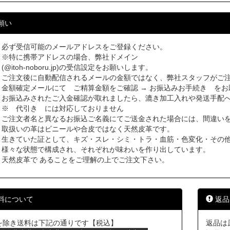
願い
必ず受信可能のメールアドレスをご登録ください。
※特に携帯アドレスの場合、弊社ドメイン
(@itoh-noboru.jp)の受信設定をお願いします。
ご注文後に自動配信されるメールの金額ではなく、弊社スタッフがご
金額確定メールにて ご精算金額をご確認 → お振込みお手続き をお
お振込みされたご入金確認が取れましたら、漉き加工入れや発送手配
※ 代引き には対応しておりません
ご注文者名と異なるお振込ご名義にてご送金された場合には、間違い
取扱いの革はビニールや合皮ではなく天然皮革です。
生きていた証として、キズ・スレ・シミ・トラ・血筋・色変化・その
様々な状態で構成され、それぞれが味わいを作り出しています。
天然皮革で あることをご理解の上でご注文下さい。
料について
返品
を除き送料は下記の通りです【税込】
返品は