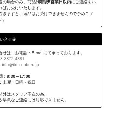
送の場合のみ、
商品到着後5営業日以内
にご連絡をい
ればお受けいたします。
過ぎますと、返品はお受けできませんので予めご了
い。
い合せ先
合せは、お電話・E-mailにて承っております。
03-3872-4881
：
info@itoh-noboru.jp
：9:30～17:00
：土曜・日曜・祝日
間外はスタッフ不在の為、
や早急なご連絡には対応できません。