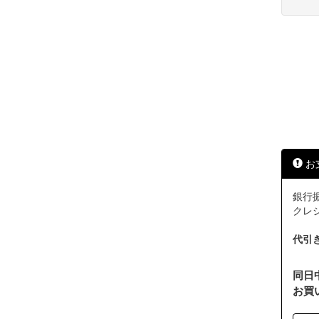
お
銀行振
クレジッ
代引
同日
お買