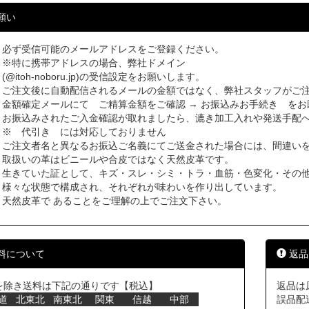
願い
必ず受信可能のメールアドレスをご登録ください。
※特に携帯アドレスの場合、弊社ドメイン
(@itoh-noboru.jp)の受信設定をお願いします。
ご注文後に自動配信されるメールの金額ではなく、弊社スタッフがご
金額確定メールにて ご精算金額をご確認 → お振込みお手続き をお
お振込みされたご入金確認が取れましたら、漉き加工入れや発送手配
※ 代引き には対応しておりません
ご注文者名と異なるお振込ご名義にてご送金された場合には、間違い
取扱いの革はビニールや合皮ではなく天然皮革です。
生きていた証として、キズ・スレ・シミ・トラ・血筋・色変化・その
様々な状態で構成され、それぞれが味わいを作り出しています。
天然皮革で あることをご理解の上でご注文下さい。
料について
返品
を除き送料は下記の通りです【税込】
返品は
道
北東北
南東北
関東
信越
中部
誤品配