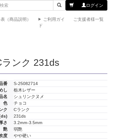
ログイン
格表（商品説明）
ご利用ガイ
ご支援者様一覧
ド
ンク 231ds
品番
S-25082714
めし
栃木レザー
品名
シュリンクヌメ
色
チョコ
ンク
Cランク
ds)
231ds
厚さ
3.2mm-3.5mm
艶
弱艶
軟度
やや硬い