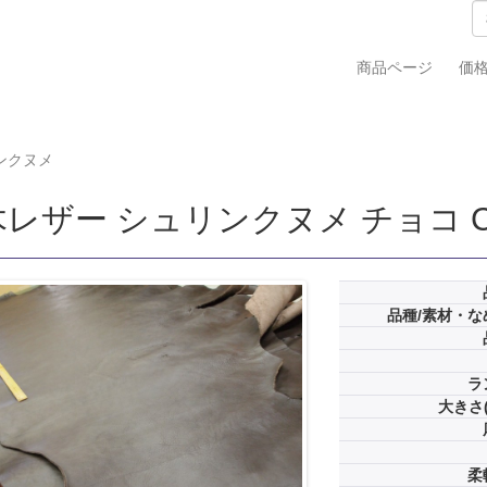
商品ページ
価
ンクヌメ
レザー シュリンクヌメ チョコ Cラ
品種/素材・な
ラ
大きさ(
柔