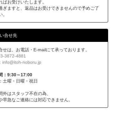
ればお受けいたします。
過ぎますと、返品はお受けできませんので予めご了
い。
い合せ先
合せは、お電話・E-mailにて承っております。
03-3872-4881
：
info@itoh-noboru.jp
：9:30～17:00
：土曜・日曜・祝日
間外はスタッフ不在の為、
や早急なご連絡には対応できません。