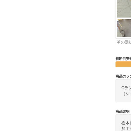
革の選
裁断目安
商品のラ
Cラ
（シ
商品説明
栃木
加工