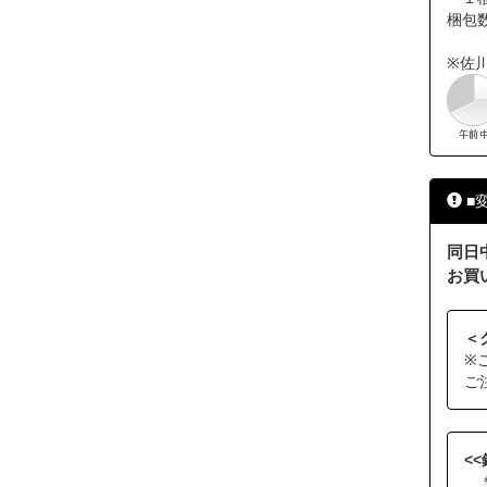
梱包
※佐
■
同日
お買
＜
※
ご
<
＊