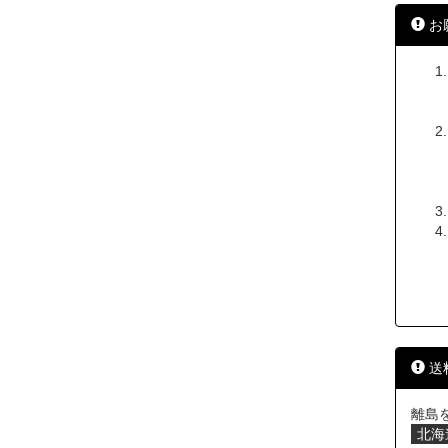
お
送
離島
北海