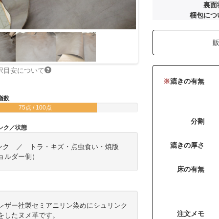
裏面
梱包につ
択目安について
※
漉きの有無
指数
75点 / 100点
分割
ンク／状態
漉きの厚さ
ンク ／ トラ・キズ・点虫食い・焼版
ョルダー側）
床の有無
レザー社製セミアニリン染めにシュリンク
注文メモ
をしたヌメ革です。