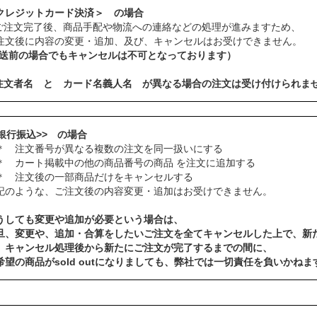
クレジットカード決済＞ の場合
ご注文完了後、商品手配や物流への連絡などの処理が進みますため、
注文後に内容の変更・追加、及び、キャンセルはお受けできません。
発送前の場合でもキャンセルは不可となっております）
注文者名 と カード名義人名 が異なる場合の注文は受け付けられま
<銀行振込>> の場合
 注文番号が異なる複数の注文を同一扱いにする
 カート掲載中の他の商品番号の商品 を注文に追加する
 注文後の一部商品だけをキャンセルする
記のような、ご注文後の内容変更・追加はお受けできません。
うしても変更や追加が必要という場合は、
旦、変更や、追加・合算をしたいご注文を全てキャンセルした上で、新
、キャンセル処理後から新たにご注文が完了するまでの間に、
希望の商品がsold outになりましても、弊社では一切責任を負いかねま