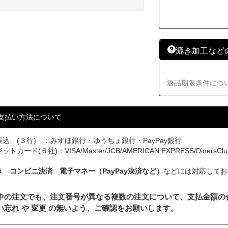
漉き加工など
返品期限条件につ
支払い方法について
込 (３行) ：みずほ銀行・ゆうちょ銀行・PayPay銀行
トカード(６社)：VISA/Master/JCB/AMERICAN EXPRESS/DinersClu
き コンビニ決済 電子マネー（PayPay決済など）
などには対応してお
中の注文でも、注文番号が異なる複数の注文について、支払金額の
い忘れ や 変更 の無いよう、ご確認をお願いします。