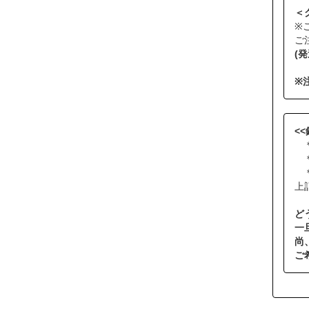
＜
※
ご
(
※
<
＊
＊
＊
上
ど
一
尚
ご