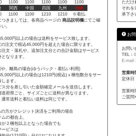
0
1100
1100
1100
1100
1100
ただけ
陸
関西
中国
四国
九州
沖縄
それを
0
1100
1100
1210
1210
※着払
承下さ
につきましては、各商品ページの
商品説明欄
にてご確
さい。
お問
45,000円以上の場合は送料をサービス致します。
の注文で税込45,000円を超えた場合に限ります。
お問い
の注文・落札や、追加注文分との合計金額はサービス
TEL：
外となります。
E-mail
縄や、離島の場合(ゆうパック・着払い利用)
営業時間
45,000円以上の場合は1210円(税込)ｘ梱包数分をサー
定休日
致します。
ビス分を差し引いた金額確定メールを送信します。
営業時
道府県ごと、サイズごとに送料が異なります。
ご質問
通常送料と着払い送料は同じです。
島の方がクレジット決済をご利用の場合
テムの都合上、
数が２梱包以上となった場合でも
サービスは
包分(1210円)』分だけになります。