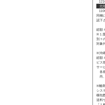
121
北
110
同梱
認下
総額 
※１度
別々
対象
※沖
総額 
ビス
サー
各都
尚、
※離
シス
梱包
送料
『１梱