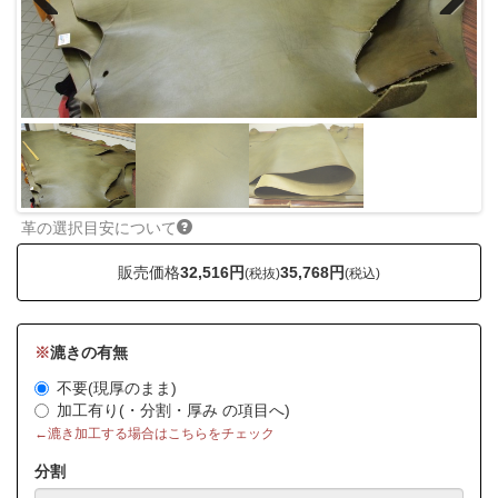
Previous
Next
革の選択目安について
販売価格
32,516円
35,768円
(税抜)
(税込)
※
漉きの有無
不要(現厚のまま)
加工有り(・分割・厚み の項目へ)
←漉き加工する場合はこちらをチェック
分割