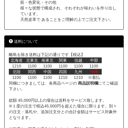
筋・色変化・その他
様々な状態で構成され、それぞれが味わいを作り出し
ています。
天然皮革で あることをご理解の上でご注文下さい。
送料について
離島を除き送料は下記の通りです【税込】
北海道
北東北
南東北
関東
信越
中部
1210
1100
1100
1100
1100
1100
北陸
関西
中国
四国
九州
沖縄
1100
1100
1100
1210
1210
※着払
同梱につきましては、各商品ページの
商品説明欄
にてご確認
下さい。
総額 45,000円以上の場合は送料をサービス致します。
※１度の注文で税込45,000円を超えた場合に限ります。別々
の注文・落札や、追加注文分との合計金額はサービス対象外
となります。