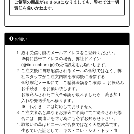
ご希望の商品がsold outになりましても、弊社では一切
責任を負いかねます。
お願い
必ず受信可能のメールアドレスをご登録ください。
※特に携帯アドレスの場合、弊社ドメイン
(@itoh-noboru.jp)の受信設定をお願いします。
ご注文後に自動配信されるメールの金額ではなく、弊
社スタッフがご注文内容を確認後に送信する
金額確定メールにて ご精算金額をご確認 → お振込み
お手続き をお願い致します。
お振込みされたご入金確認が取れましたら、漉き加工
入れや発送手配へ移ります。
※ 代引き には対応しておりません
ご注文者名と異なるお振込ご名義にてご送金された場
合には、間違いを防ぐ為にも必ずお知らせ下さい。
取扱いの革はビニールや合皮ではなく天然皮革です。
生きていた証として、キズ・スレ・シミ・トラ・血