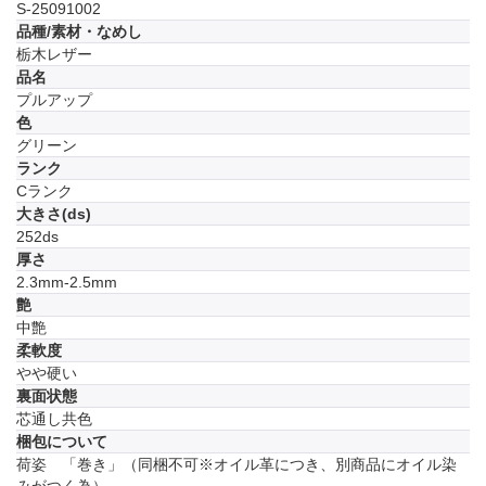
S-25091002
品種/素材・なめし
栃木レザー
品名
プルアップ
色
グリーン
ランク
Cランク
大きさ(ds)
252ds
厚さ
2.3mm-2.5mm
艶
中艶
柔軟度
やや硬い
裏面状態
芯通し共色
梱包について
荷姿 「巻き」（同梱不可※オイル革につき、別商品にオイル染