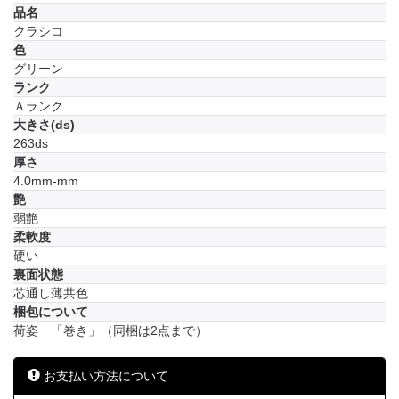
品名
クラシコ
色
グリーン
ランク
Ａランク
大きさ(ds)
263ds
厚さ
4.0mm-mm
艶
弱艶
柔軟度
硬い
裏面状態
芯通し薄共色
梱包について
荷姿 「巻き」（同梱は2点まで）
お支払い方法について