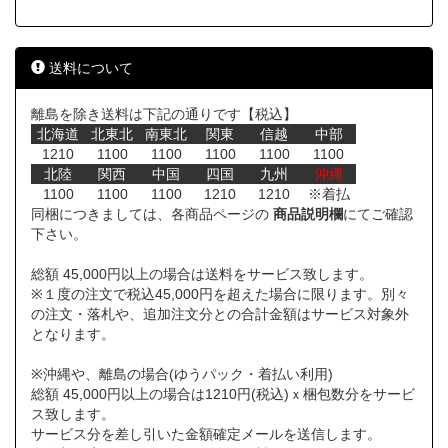
送料について
離島を除き送料は下記の通りです【税込】
北海道
北東北
南東北
関東
信越
中部
1210
1100
1100
1100
1100
1100
北陸
関西
中国
四国
九州
沖縄
1100
1100
1100
1210
1210
※着払
同梱につきましては、各商品ページの
商品説明欄
にてご確認
下さい。
総額 45,000円以上の場合は送料をサービス致します。
※１度の注文で税込45,000円を超えた場合に限ります。別々
の注文・落札や、追加注文分との合計金額はサービス対象外
となります。
※沖縄や、離島の場合(ゆうパック・着払い利用)
総額 45,000円以上の場合は1210円(税込)ｘ梱包数分をサービ
ス致します。
サービス分を差し引いた金額確定メールを送信します。