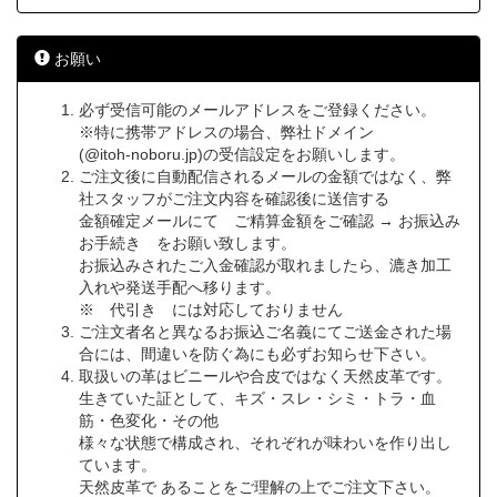
お願い
必ず受信可能のメールアドレスをご登録ください。
※特に携帯アドレスの場合、弊社ドメイン
(@itoh-noboru.jp)の受信設定をお願いします。
ご注文後に自動配信されるメールの金額ではなく、弊
社スタッフがご注文内容を確認後に送信する
金額確定メールにて ご精算金額をご確認 → お振込み
お手続き をお願い致します。
お振込みされたご入金確認が取れましたら、漉き加工
入れや発送手配へ移ります。
※ 代引き には対応しておりません
ご注文者名と異なるお振込ご名義にてご送金された場
合には、間違いを防ぐ為にも必ずお知らせ下さい。
取扱いの革はビニールや合皮ではなく天然皮革です。
生きていた証として、キズ・スレ・シミ・トラ・血
筋・色変化・その他
様々な状態で構成され、それぞれが味わいを作り出し
ています。
天然皮革で あることをご理解の上でご注文下さい。