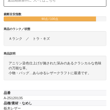
返品期限条件についてはこちら
裁断目安指数
90点 / 100点
商品のランク／状態
Ａランク ／ トラ・キズ
商品説明
アニリン染色仕上げが施された深みのあるクラシカルな色味
の万能な革。
小物・バッグ…あらゆるレザークラフトに最適です。
品番
A-25120135
品種/素材・なめし
栃木レザー