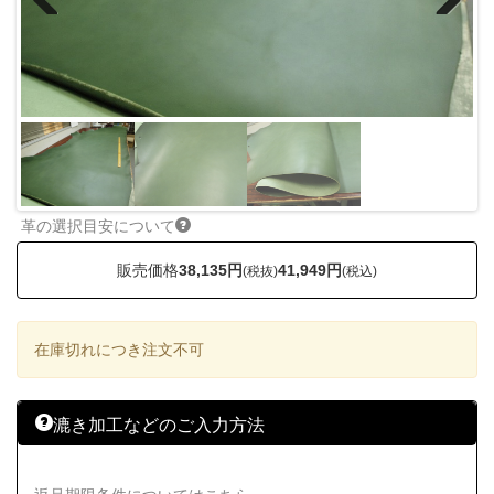
Previous
Next
革の選択目安について
販売価格
38,135円
41,949円
(税抜)
(税込)
在庫切れにつき注文不可
漉き加工などのご入力方法