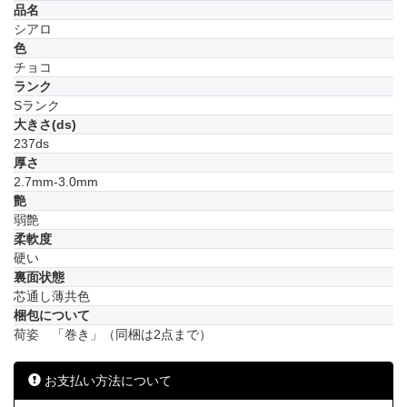
品名
シアロ
色
チョコ
ランク
Sランク
大きさ(ds)
237ds
厚さ
2.7mm-3.0mm
艶
弱艶
柔軟度
硬い
裏面状態
芯通し薄共色
梱包について
荷姿 「巻き」（同梱は2点まで）
お支払い方法について