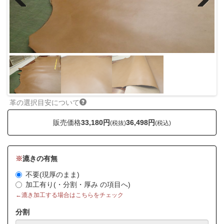
Previous
Next
革の選択目安について
販売価格
33,180円
36,498円
(税抜)
(税込)
※
漉きの有無
不要(現厚のまま)
加工有り(・分割・厚み の項目へ)
←漉き加工する場合はこちらをチェック
分割