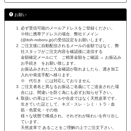
お願い
必ず受信可能のメールアドレスをご登録ください。
※特に携帯アドレスの場合、弊社ドメイン
(@itoh-noboru.jp)の受信設定をお願いします。
ご注文後に自動配信されるメールの金額ではなく、弊
社スタッフがご注文内容を確認後に送信する
金額確定メールにて ご精算金額をご確認 → お振込み
お手続き をお願い致します。
お振込みされたご入金確認が取れましたら、漉き加工
入れや発送手配へ移ります。
※ 代引き には対応しておりません
ご注文者名と異なるお振込ご名義にてご送金された場
合には、間違いを防ぐ為にも必ずお知らせ下さい。
取扱いの革はビニールや合皮ではなく天然皮革です。
生きていた証として、キズ・スレ・シミ・トラ・血
筋・色変化・その他
様々な状態で構成され、それぞれが味わいを作り出し
ています。
天然皮革で あることをご理解の上でご注文下さい。