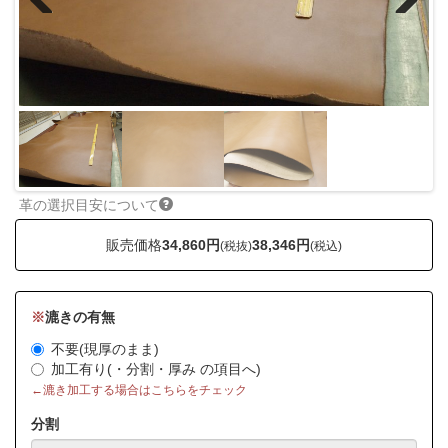
Previous
Next
革の選択目安について
販売価格
34,860円
38,346円
(税抜)
(税込)
※
漉きの有無
不要(現厚のまま)
加工有り(・分割・厚み の項目へ)
←漉き加工する場合はこちらをチェック
分割