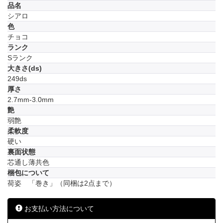
品名
シアロ
色
チョコ
ランク
Sランク
大きさ(ds)
249ds
厚さ
2.7mm-3.0mm
艶
弱艶
柔軟度
硬い
裏面状態
芯通し薄共色
梱包について
荷姿 「巻き」（同梱は2点まで）
お支払い方法について