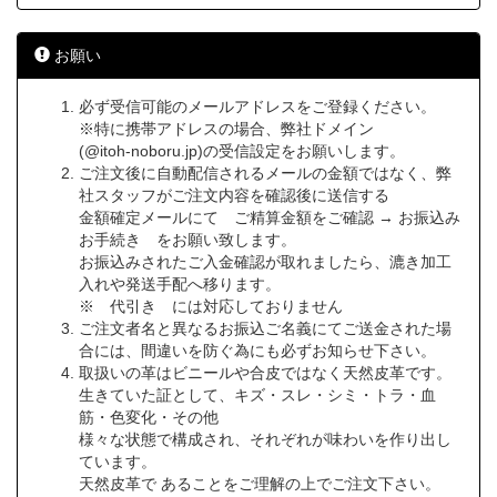
お願い
必ず受信可能のメールアドレスをご登録ください。
※特に携帯アドレスの場合、弊社ドメイン
(@itoh-noboru.jp)の受信設定をお願いします。
ご注文後に自動配信されるメールの金額ではなく、弊
社スタッフがご注文内容を確認後に送信する
金額確定メールにて ご精算金額をご確認 → お振込み
お手続き をお願い致します。
お振込みされたご入金確認が取れましたら、漉き加工
入れや発送手配へ移ります。
※ 代引き には対応しておりません
ご注文者名と異なるお振込ご名義にてご送金された場
合には、間違いを防ぐ為にも必ずお知らせ下さい。
取扱いの革はビニールや合皮ではなく天然皮革です。
生きていた証として、キズ・スレ・シミ・トラ・血
筋・色変化・その他
様々な状態で構成され、それぞれが味わいを作り出し
ています。
天然皮革で あることをご理解の上でご注文下さい。