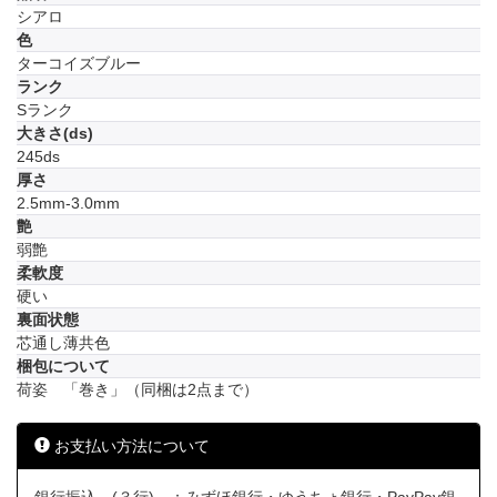
シアロ
色
ターコイズブルー
ランク
Sランク
大きさ(ds)
245ds
厚さ
2.5mm-3.0mm
艶
弱艶
柔軟度
硬い
裏面状態
芯通し薄共色
梱包について
荷姿 「巻き」（同梱は2点まで）
お支払い方法について