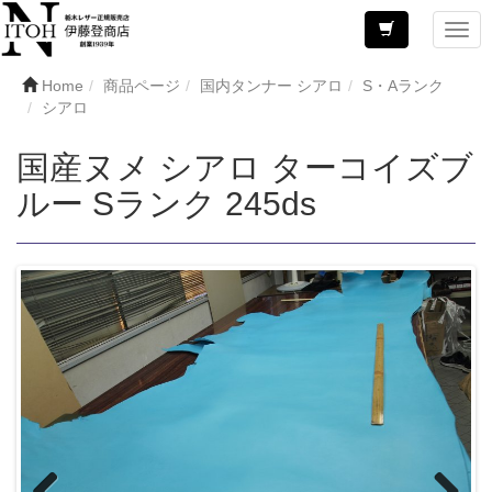
Home
商品ページ
国内タンナー シアロ
S・Aランク
シアロ
国産ヌメ シアロ ターコイズブ
ルー Sランク 245ds