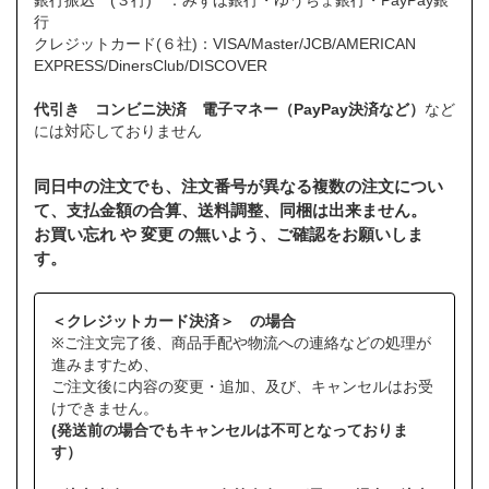
銀行振込 (３行) ：みずほ銀行・ゆうちょ銀行・PayPay銀
行
クレジットカード(６社)：VISA/Master/JCB/AMERICAN
EXPRESS/DinersClub/DISCOVER
代引き コンビニ決済 電子マネー（PayPay決済など）
など
には対応しておりません
同日中の注文でも、注文番号が異なる複数の注文につい
て、支払金額の合算、送料調整、同梱は出来ません。
お買い忘れ や 変更 の無いよう、ご確認をお願いしま
す。
＜クレジットカード決済＞ の場合
※ご注文完了後、商品手配や物流への連絡などの処理が
進みますため、
ご注文後に内容の変更・追加、及び、キャンセルはお受
けできません。
(発送前の場合でもキャンセルは不可となっておりま
す）