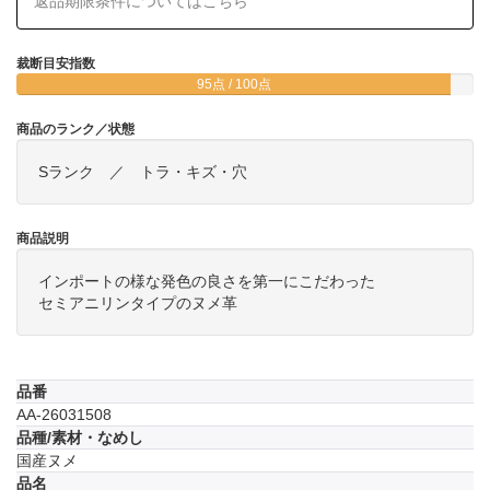
返品期限条件についてはこちら
裁断目安指数
95点 / 100点
商品のランク／状態
Sランク ／ トラ・キズ・穴
商品説明
インポートの様な発色の良さを第一にこだわった
セミアニリンタイプのヌメ革
品番
AA-26031508
品種/素材・なめし
国産ヌメ
品名