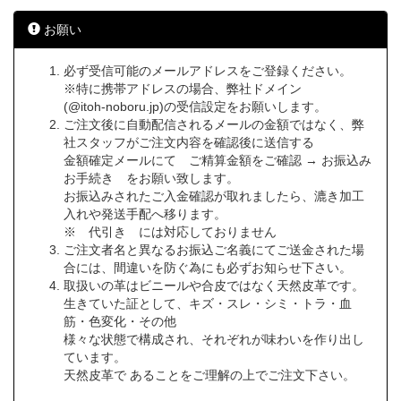
お願い
必ず受信可能のメールアドレスをご登録ください。
※特に携帯アドレスの場合、弊社ドメイン
(@itoh-noboru.jp)の受信設定をお願いします。
ご注文後に自動配信されるメールの金額ではなく、弊
社スタッフがご注文内容を確認後に送信する
金額確定メールにて ご精算金額をご確認 → お振込み
お手続き をお願い致します。
お振込みされたご入金確認が取れましたら、漉き加工
入れや発送手配へ移ります。
※ 代引き には対応しておりません
ご注文者名と異なるお振込ご名義にてご送金された場
合には、間違いを防ぐ為にも必ずお知らせ下さい。
取扱いの革はビニールや合皮ではなく天然皮革です。
生きていた証として、キズ・スレ・シミ・トラ・血
筋・色変化・その他
様々な状態で構成され、それぞれが味わいを作り出し
ています。
天然皮革で あることをご理解の上でご注文下さい。