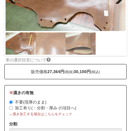
Previous
Next
革の選択目安について
販売価格
27,364円
30,100円
(税抜)
(税込)
※
漉きの有無
不要(現厚のまま)
加工有り(・分割・厚み の項目へ)
←漉き加工する場合はこちらをチェック
分割