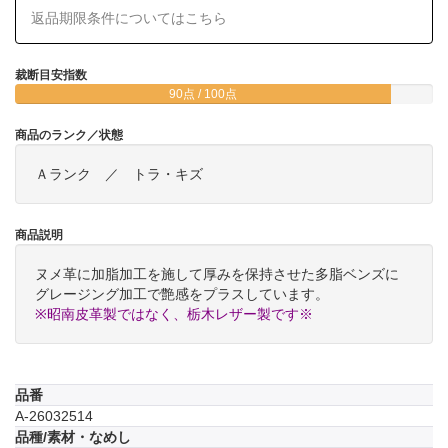
返品期限条件についてはこちら
裁断目安指数
90点 / 100点
商品のランク／状態
Ａランク ／ トラ・キズ
商品説明
ヌメ革に加脂加工を施して厚みを保持させた多脂ベンズに
グレージング加工で艶感をプラスしています。
※昭南皮革製ではなく、栃木レザー製です※
品番
A-26032514
品種/素材・なめし