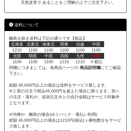
天然皮革で あることをご理解の上でご注文下さい。
送料について
離島を除き送料は下記の通りです【税込】
北海道
北東北
南東北
関東
信越
中部
1210
1100
1100
1100
1100
1100
北陸
関西
中国
四国
九州
沖縄
1100
1100
1100
1210
1210
※着払
同梱につきましては、各商品ページの
商品説明欄
にてご確認
下さい。
総額 45,000円以上の場合は送料をサービス致します。
※１度の注文で税込45,000円を超えた場合に限ります。別々
の注文・落札や、追加注文分との合計金額はサービス対象外
となります。
※沖縄や、離島の場合(ゆうパック・着払い利用)
総額 45,000円以上の場合は1210円(税込)ｘ梱包数分をサービ
ス致します。