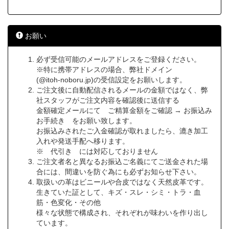
お願い
必ず受信可能のメールアドレスをご登録ください。
※特に携帯アドレスの場合、弊社ドメイン
(@itoh-noboru.jp)の受信設定をお願いします。
ご注文後に自動配信されるメールの金額ではなく、弊
社スタッフがご注文内容を確認後に送信する
金額確定メールにて ご精算金額をご確認 → お振込み
お手続き をお願い致します。
お振込みされたご入金確認が取れましたら、漉き加工
入れや発送手配へ移ります。
※ 代引き には対応しておりません
ご注文者名と異なるお振込ご名義にてご送金された場
合には、間違いを防ぐ為にも必ずお知らせ下さい。
取扱いの革はビニールや合皮ではなく天然皮革です。
生きていた証として、キズ・スレ・シミ・トラ・血
筋・色変化・その他
様々な状態で構成され、それぞれが味わいを作り出し
ています。