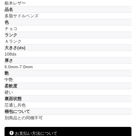
栃木レザー
品名
多脂サドルベンズ
色
チョコ
ランク
Ａランク
大きさ(ds)
108ds
厚さ
6.0mm-7.0mm
艶
中艶
柔軟度
硬い
裏面状態
芯通し共色
梱包について
別商品との同梱不可
お支払い方法について