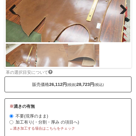
Previous
Next
革の選択目安について
販売価格
26,112円
28,723円
(税抜)
(税込)
※
漉きの有無
不要(現厚のまま)
加工有り(・分割・厚み の項目へ)
←漉き加工する場合はこちらをチェック