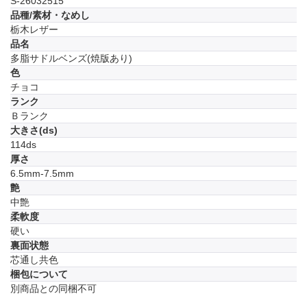
S-26032515
品種/素材・なめし
栃木レザー
品名
多脂サドルベンズ(焼版あり)
色
チョコ
ランク
Ｂランク
大きさ(ds)
114ds
厚さ
6.5mm-7.5mm
艶
中艶
柔軟度
硬い
裏面状態
芯通し共色
梱包について
別商品との同梱不可