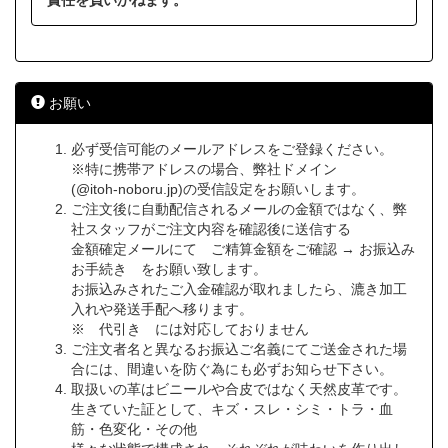
責任を負いかねます。
お願い
必ず受信可能のメールアドレスをご登録ください。
※特に携帯アドレスの場合、弊社ドメイン
(@itoh-noboru.jp)の受信設定をお願いします。
ご注文後に自動配信されるメールの金額ではなく、弊
社スタッフがご注文内容を確認後に送信する
金額確定メールにて ご精算金額をご確認 → お振込み
お手続き をお願い致します。
お振込みされたご入金確認が取れましたら、漉き加工
入れや発送手配へ移ります。
※ 代引き には対応しておりません
ご注文者名と異なるお振込ご名義にてご送金された場
合には、間違いを防ぐ為にも必ずお知らせ下さい。
取扱いの革はビニールや合皮ではなく天然皮革です。
生きていた証として、キズ・スレ・シミ・トラ・血
筋・色変化・その他