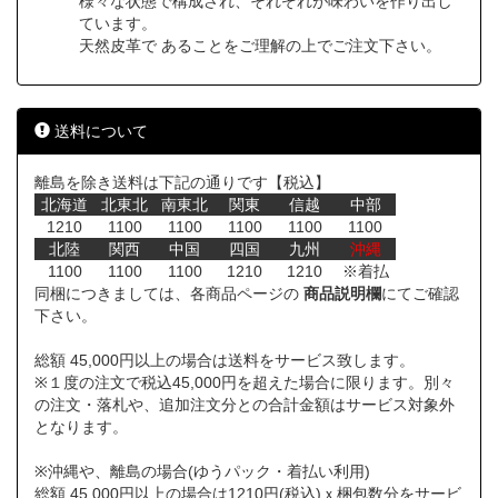
様々な状態で構成され、それぞれが味わいを作り出し
ています。
天然皮革で あることをご理解の上でご注文下さい。
送料について
離島を除き送料は下記の通りです【税込】
北海道
北東北
南東北
関東
信越
中部
1210
1100
1100
1100
1100
1100
北陸
関西
中国
四国
九州
沖縄
1100
1100
1100
1210
1210
※着払
同梱につきましては、各商品ページの
商品説明欄
にてご確認
下さい。
総額 45,000円以上の場合は送料をサービス致します。
※１度の注文で税込45,000円を超えた場合に限ります。別々
の注文・落札や、追加注文分との合計金額はサービス対象外
となります。
※沖縄や、離島の場合(ゆうパック・着払い利用)
総額 45,000円以上の場合は1210円(税込)ｘ梱包数分をサービ