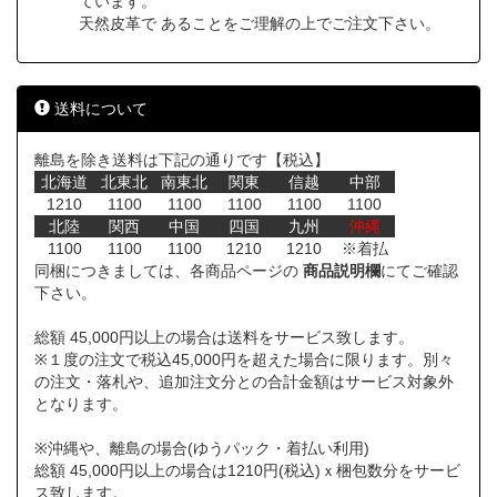
ています。
天然皮革で あることをご理解の上でご注文下さい。
送料について
離島を除き送料は下記の通りです【税込】
北海道
北東北
南東北
関東
信越
中部
1210
1100
1100
1100
1100
1100
北陸
関西
中国
四国
九州
沖縄
1100
1100
1100
1210
1210
※着払
同梱につきましては、各商品ページの
商品説明欄
にてご確認
下さい。
総額 45,000円以上の場合は送料をサービス致します。
※１度の注文で税込45,000円を超えた場合に限ります。別々
の注文・落札や、追加注文分との合計金額はサービス対象外
となります。
※沖縄や、離島の場合(ゆうパック・着払い利用)
総額 45,000円以上の場合は1210円(税込)ｘ梱包数分をサービ
ス致します。