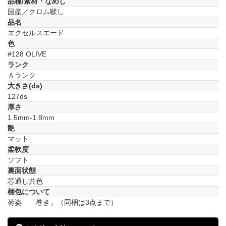
品種/素材・なめし
国産／クロム鞣し
品名
エクセルスエード
色
#128 OLIVE
ランク
Ａランク
大きさ(ds)
127ds
厚さ
1.5mm-1.8mm
艶
マット
柔軟度
ソフト
裏面状態
芯通し共色
梱包について
荷姿 「巻き」（同梱は3点まで）