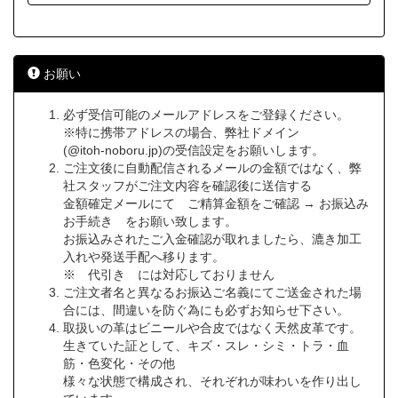
お願い
必ず受信可能のメールアドレスをご登録ください。
※特に携帯アドレスの場合、弊社ドメイン
(@itoh-noboru.jp)の受信設定をお願いします。
ご注文後に自動配信されるメールの金額ではなく、弊
社スタッフがご注文内容を確認後に送信する
金額確定メールにて ご精算金額をご確認 → お振込み
お手続き をお願い致します。
お振込みされたご入金確認が取れましたら、漉き加工
入れや発送手配へ移ります。
※ 代引き には対応しておりません
ご注文者名と異なるお振込ご名義にてご送金された場
合には、間違いを防ぐ為にも必ずお知らせ下さい。
取扱いの革はビニールや合皮ではなく天然皮革です。
生きていた証として、キズ・スレ・シミ・トラ・血
筋・色変化・その他
様々な状態で構成され、それぞれが味わいを作り出し