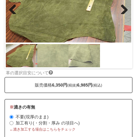
Previous
Next
革の選択目安について
販売価格
6,350円
6,985円
(税抜)
(税込)
※
漉きの有無
不要(現厚のまま)
加工有り(・分割・厚み の項目へ)
←漉き加工する場合はこちらをチェック