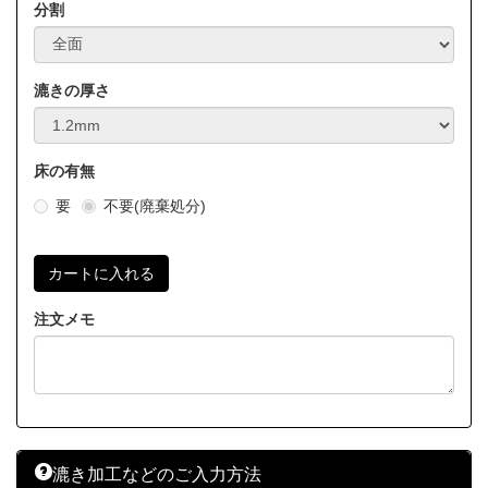
分割
漉きの厚さ
床の有無
要
不要(廃棄処分)
注文メモ
漉き加工などのご入力方法