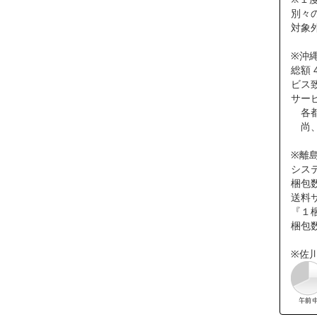
別々
対象
※沖
総額 
ビス
サー
各都
尚、
※離
シス
梱包
送料
『１梱
梱包
※佐