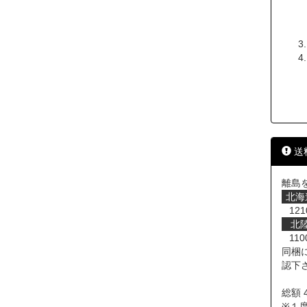
送
離島
北海
121
北
110
同梱
認下
総額 
※１度