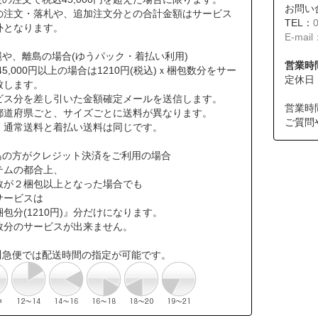
お問い
の注文・落札や、追加注文分との合計金額はサービス
TEL：
外となります。
E-mail
縄や、離島の場合(ゆうパック・着払い利用)
営業時間
45,000円以上の場合は1210円(税込)ｘ梱包数分をサー
定休日
致します。
ビス分を差し引いた金額確定メールを送信します。
営業時
道府県ごと、サイズごとに送料が異なります。
ご質問
通常送料と着払い送料は同じです。
島の方がクレジット決済をご利用の場合
テムの都合上、
数が２梱包以上となった場合でも
サービスは
包分(1210円)』分だけになります。
数分のサービスが出来ません。
川急便では配送時間の指定が可能です。