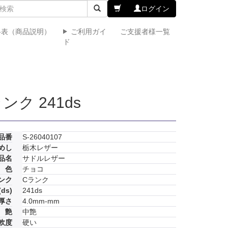
ログイン
格表（商品説明）
ご利用ガイ
ご支援者様一覧
ド
ク 241ds
品番
S-26040107
めし
栃木レザー
品名
サドルレザー
色
チョコ
ンク
Cランク
ds)
241ds
厚さ
4.0mm-mm
艶
中艶
軟度
硬い