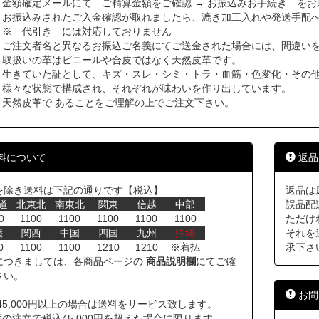
金額確定メールにて ご精算金額をご確認 → お振込みお手続き をお
お振込みされたご入金確認が取れましたら、漉き加工入れや発送手配
※ 代引き には対応しておりません
ご注文者名と異なるお振込ご名義にてご送金された場合には、間違い
取扱いの革はビニールや合皮ではなく天然皮革です。
生きていた証として、キズ・スレ・シミ・トラ・血筋・色変化・その
様々な状態で構成され、それぞれが味わいを作り出しています。
天然皮革で あることをご理解の上でご注文下さい。
料について
返品
を除き送料は下記の通りです【税込】
返品は
道
北東北
南東北
関東
信越
中部
誤品配
0
1100
1100
1100
1100
1100
ただけ
陸
関西
中国
四国
九州
沖縄
それを
0
1100
1100
1210
1210
※着払
承下さ
につきましては、各商品ページの
商品説明欄
にてご確
さい。
お問
45,000円以上の場合は送料をサービス致します。
の注文で税込45,000円を超えた場合に限ります。