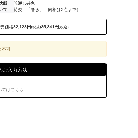
状態
芯通し共色
いて
荷姿 「巻き」（同梱は2点まで）
販売価格
32,128円
35,341円
(税抜)
(税込)
文不可
のご入力方法
いてはこちら