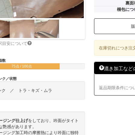
裏面
梱包につ
択目安について
在庫切れにつき注
指数
75点 / 100点
漉き加工など
ンク／状態
返品期限条件につ
ンク ／ トラ・キズ・ムラ
ージング仕上げ
をしており、吟面がタイト
な艶感があります。
ージング加工時の摩擦熱により吟面に独特