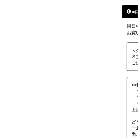
■
同日
お買
＜
※
ご
<
＊
＊
＊
上
ど
一
尚