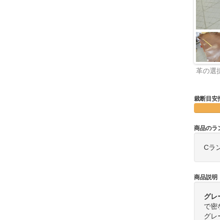
革の選
裁断目安
商品のラ
Cラ
商品説明
グレ
で密
グレ