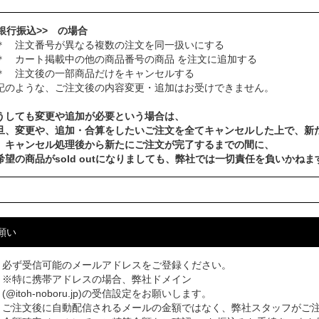
<銀行振込>> の場合
 注文番号が異なる複数の注文を同一扱いにする
 カート掲載中の他の商品番号の商品 を注文に追加する
 注文後の一部商品だけをキャンセルする
記のような、ご注文後の内容変更・追加はお受けできません。
うしても変更や追加が必要という場合は、
旦、変更や、追加・合算をしたいご注文を全てキャンセルした上で、新
、キャンセル処理後から新たにご注文が完了するまでの間に、
希望の商品がsold outになりましても、弊社では一切責任を負いかねま
願い
必ず受信可能のメールアドレスをご登録ください。
※特に携帯アドレスの場合、弊社ドメイン
(@itoh-noboru.jp)の受信設定をお願いします。
ご注文後に自動配信されるメールの金額ではなく、弊社スタッフがご