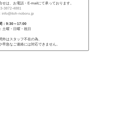
合せは、お電話・E-mailにて承っております。
03-3872-4881
：
info@itoh-noboru.jp
：9:30～17:00
：土曜・日曜・祝日
間外はスタッフ不在の為、
や早急なご連絡には対応できません。