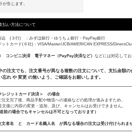
ラが生じます。
支払い方法について
込 (３行) ：みずほ銀行・ゆうちょ銀行・PayPay銀行
トカード(６社)：VISA/Master/JCB/AMERICAN EXPRESS/DinersClu
き コンビニ決済 電子マネー（PayPay決済など）
などには対応してお
中の注文でも、注文番号が異なる複数の注文について、支払金額の
い忘れ や 変更 の無いよう、ご確認をお願いします。
クレジットカード決済＞ の場合
ご注文完了後、商品手配や物流への連絡などの処理が進みますため、
注文後に内容の変更・追加、及び、キャンセルはお受けできません。
発送前の場合でもキャンセルは不可となっております）
注文者名 と カード名義人名 が異なる場合の注文は受け付けられま