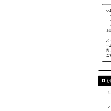
<
＊
＊
＊
上
ど
一
尚
ご
お