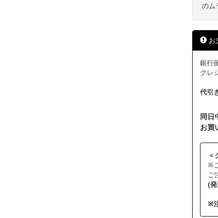
のム
お
銀行振
クレジッ
代引
同日
お買
＜
※
ご
(
※