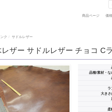
商品ページ
価
ランク
サドルレザー
レザー サドルレザー チョコ Cラン
品種/素材・な
ラ
大きさ(
柔