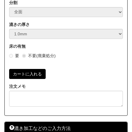
分割
漉きの厚さ
床の有無
要
不要(廃棄処分)
注文メモ
漉き加工などのご入力方法