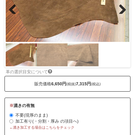
Previous
Next
革の選択目安について
販売価格
6,650円
7,315円
(税抜)
(税込)
※
漉きの有無
不要(現厚のまま)
加工有り(・分割・厚み の項目へ)
←漉き加工する場合はこちらをチェック