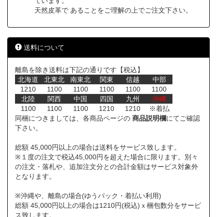
ています。
天然皮革で あることをご理解の上でご注文下さい。
送料について
離島を除き送料は下記の通りです【税込】
北海道
北東北
南東北
関東
信越
中部
1210
1100
1100
1100
1100
1100
北陸
関西
中国
四国
九州
沖縄
1100
1100
1100
1210
1210
※着払
同梱につきましては、各商品ページの
商品説明欄
にてご確認
下さい。
総額 45,000円以上の場合は送料をサービス致します。
※１度の注文で税込45,000円を超えた場合に限ります。別々
の注文・落札や、追加注文分との合計金額はサービス対象外
となります。
※沖縄や、離島の場合(ゆうパック・着払い利用)
総額 45,000円以上の場合は1210円(税込)ｘ梱包数分をサービ
ス致します。