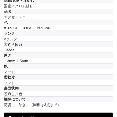
品種/素材・なめし
国産／クロム鞣し
品名
エクセルスエード
色
#109 CHOCOLATE BROWN
ランク
Aランク
大きさ(ds)
133ds
厚さ
1.3mm-1.5mm
艶
マット
柔軟度
ソフト
裏面状態
芯通し共色
梱包について
荷姿 「巻き」（同梱は3点まで）