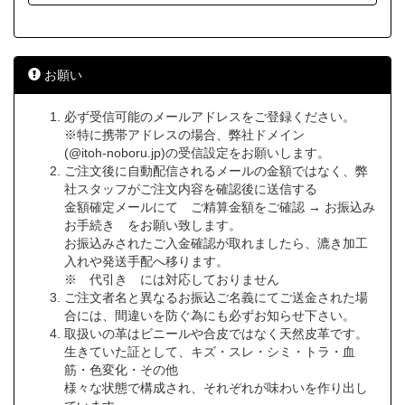
お願い
必ず受信可能のメールアドレスをご登録ください。
※特に携帯アドレスの場合、弊社ドメイン
(@itoh-noboru.jp)の受信設定をお願いします。
ご注文後に自動配信されるメールの金額ではなく、弊
社スタッフがご注文内容を確認後に送信する
金額確定メールにて ご精算金額をご確認 → お振込み
お手続き をお願い致します。
お振込みされたご入金確認が取れましたら、漉き加工
入れや発送手配へ移ります。
※ 代引き には対応しておりません
ご注文者名と異なるお振込ご名義にてご送金された場
合には、間違いを防ぐ為にも必ずお知らせ下さい。
取扱いの革はビニールや合皮ではなく天然皮革です。
生きていた証として、キズ・スレ・シミ・トラ・血
筋・色変化・その他
様々な状態で構成され、それぞれが味わいを作り出し