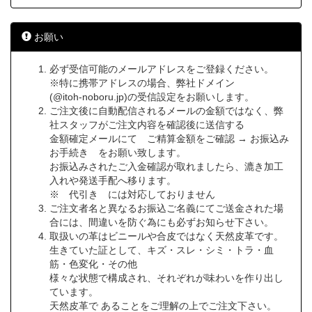
お願い
必ず受信可能のメールアドレスをご登録ください。
※特に携帯アドレスの場合、弊社ドメイン
(@itoh-noboru.jp)の受信設定をお願いします。
ご注文後に自動配信されるメールの金額ではなく、弊
社スタッフがご注文内容を確認後に送信する
金額確定メールにて ご精算金額をご確認 → お振込み
お手続き をお願い致します。
お振込みされたご入金確認が取れましたら、漉き加工
入れや発送手配へ移ります。
※ 代引き には対応しておりません
ご注文者名と異なるお振込ご名義にてご送金された場
合には、間違いを防ぐ為にも必ずお知らせ下さい。
取扱いの革はビニールや合皮ではなく天然皮革です。
生きていた証として、キズ・スレ・シミ・トラ・血
筋・色変化・その他
様々な状態で構成され、それぞれが味わいを作り出し
ています。
天然皮革で あることをご理解の上でご注文下さい。