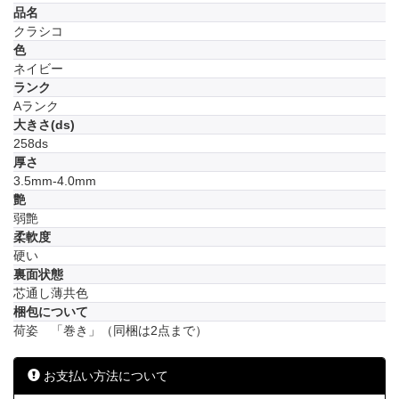
品名
クラシコ
色
ネイビー
ランク
Aランク
大きさ(ds)
258ds
厚さ
3.5mm-4.0mm
艶
弱艶
柔軟度
硬い
裏面状態
芯通し薄共色
梱包について
荷姿 「巻き」（同梱は2点まで）
お支払い方法について