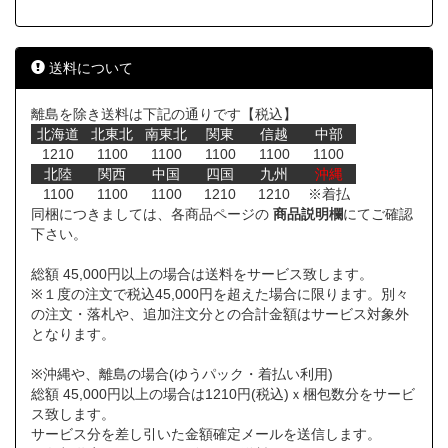
送料について
離島を除き送料は下記の通りです【税込】
北海道
北東北
南東北
関東
信越
中部
1210
1100
1100
1100
1100
1100
北陸
関西
中国
四国
九州
沖縄
1100
1100
1100
1210
1210
※着払
同梱につきましては、各商品ページの
商品説明欄
にてご確認
下さい。
総額 45,000円以上の場合は送料をサービス致します。
※１度の注文で税込45,000円を超えた場合に限ります。別々
の注文・落札や、追加注文分との合計金額はサービス対象外
となります。
※沖縄や、離島の場合(ゆうパック・着払い利用)
総額 45,000円以上の場合は1210円(税込)ｘ梱包数分をサービ
ス致します。
サービス分を差し引いた金額確定メールを送信します。