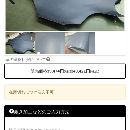
Previous
Next
革の選択目安について
販売価格
39,474円
43,421円
(税抜)
(税込)
在庫切れにつき注文不可
漉き加工などのご入力方法