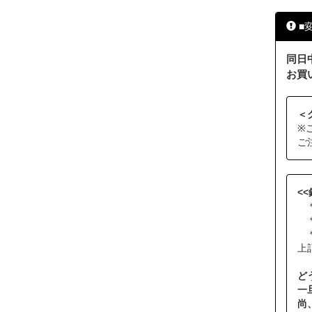
■
同日
お買
＜
※
ご
<
＊
＊
＊
上
ど
一
尚