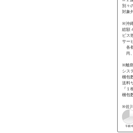
別々
対象
※沖
総額 
ビス
サー
各都
尚、
※離
シス
梱包
送料
『１梱
梱包
※佐