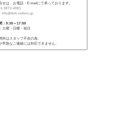
合せは、お電話・E-mailにて承っております。
03-3872-4881
：
info@itoh-noboru.jp
：9:30～17:00
：土曜・日曜・祝日
間外はスタッフ不在の為、
や早急なご連絡には対応できません。