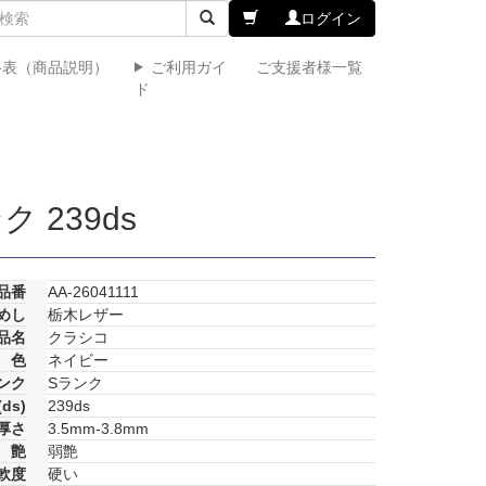
ログイン
格表（商品説明）
ご利用ガイ
ご支援者様一覧
ド
 239ds
品番
AA-26041111
めし
栃木レザー
品名
クラシコ
色
ネイビー
ンク
Sランク
ds)
239ds
厚さ
3.5mm-3.8mm
艶
弱艶
軟度
硬い