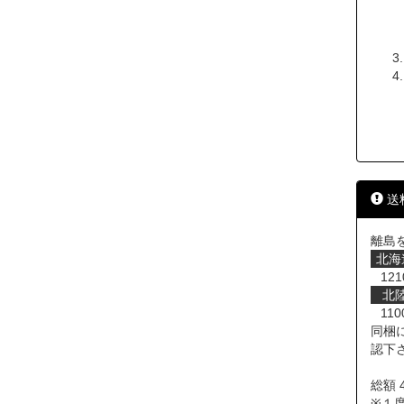
送
離島
北海
121
北
110
同梱
認下
総額 
※１度