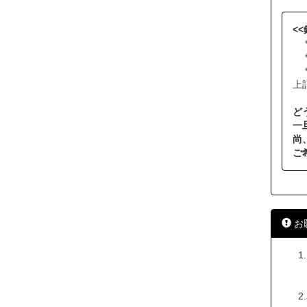
<
＊
＊
＊
上
ど
一
尚
ご
お