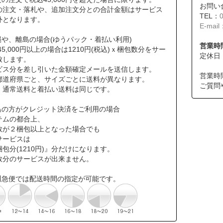
お問い
の注文・落札や、追加注文分との合計金額はサービス
TEL：
外となります。
E-mail
縄や、離島の場合(ゆうパック・着払い利用)
営業時間
45,000円以上の場合は1210円(税込)ｘ梱包数分をサー
定休日
致します。
ビス分を差し引いた金額確定メールを送信します。
営業時
道府県ごと、サイズごとに送料が異なります。
ご質問
通常送料と着払い送料は同じです。
島の方がクレジット決済をご利用の場合
テムの都合上、
数が２梱包以上となった場合でも
サービスは
包分(1210円)』分だけになります。
数分のサービスが出来ません。
川急便では配送時間の指定が可能です。