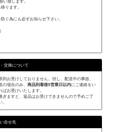
願い致します。
へ移ります。
を防ぐ為にも必ずお知らせ下さい。
他
・交換について
原則お受けしておりません。但し、配送中の事故、
送の場合のみ、
商品到着後5営業日以内
にご連絡をい
ればお受けいたします。
過ぎますと、返品はお受けできませんので予めご了
い。
い合せ先