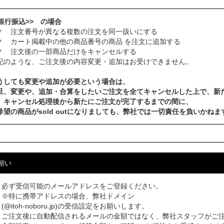
<銀行振込>> の場合
 注文番号が異なる複数の注文を同一扱いにする
 カート掲載中の他の商品番号の商品 を注文に追加する
 注文後の一部商品だけをキャンセルする
記のような、ご注文後の内容変更・追加はお受けできません。
うしても変更や追加が必要という場合は、
旦、変更や、追加・合算をしたいご注文を全てキャンセルした上で、新
、キャンセル処理後から新たにご注文が完了するまでの間に、
希望の商品がsold outになりましても、弊社では一切責任を負いかねま
願い
必ず受信可能のメールアドレスをご登録ください。
※特に携帯アドレスの場合、弊社ドメイン
(@itoh-noboru.jp)の受信設定をお願いします。
ご注文後に自動配信されるメールの金額ではなく、弊社スタッフがご