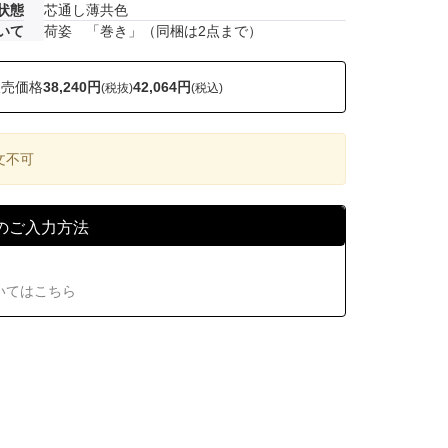
状態
芯通し薄共色
いて
荷姿 「巻き」（同梱は2点まで）
販売価格
38,240円
42,064円
(税抜)
(税込)
文不可
のご入力方法
いてはこちら