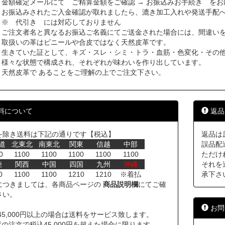
金額確定メールにて ご精算金額をご確認 → お振込みお手続き をお
お振込みされたご入金確認が取れましたら、漉き加工入れや発送手配
※ 代引き には対応しておりません
ご注文者名と異なるお振込ご名義にてご送金された場合には、間違い
取扱いの革はビニールや合皮ではなく天然皮革です。
生きていた証として、キズ・スレ・シミ・トラ・血筋・色変化・その
様々な状態で構成され、それぞれが味わいを作り出しています。
天然皮革で あることをご理解の上でご注文下さい。
料について
返品
を除き送料は下記の通りです【税込】
返品は
道
北東北
南東北
関東
信越
中部
誤品配
0
1100
1100
1100
1100
1100
ただけ
陸
関西
中国
四国
九州
沖縄
それを
0
1100
1100
1210
1210
※着払
承下さ
につきましては、各商品ページの
商品説明欄
にてご確
さい。
お問
45,000円以上の場合は送料をサービス致します。
の注文で税込45,000円を超えた場合に限ります。