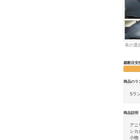
革の選
裁断目安
商品のラ
Sラ
商品説明
アニ
シカ
小物