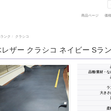
商品ページ
価
Aランク
クラシコ
レザー クラシコ ネイビー Sランク
品種/素材・な
ラ
大きさ(
柔