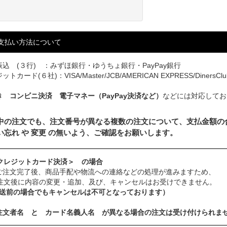
。
支払い方法について
込 (３行) ：みずほ銀行・ゆうちょ銀行・PayPay銀行
トカード(６社)：VISA/Master/JCB/AMERICAN EXPRESS/DinersClu
き コンビニ決済 電子マネー（PayPay決済など）
などには対応してお
中の注文でも、注文番号が異なる複数の注文について、支払金額の
い忘れ や 変更 の無いよう、ご確認をお願いします。
クレジットカード決済＞ の場合
ご注文完了後、商品手配や物流への連絡などの処理が進みますため、
注文後に内容の変更・追加、及び、キャンセルはお受けできません。
発送前の場合でもキャンセルは不可となっております）
注文者名 と カード名義人名 が異なる場合の注文は受け付けられま