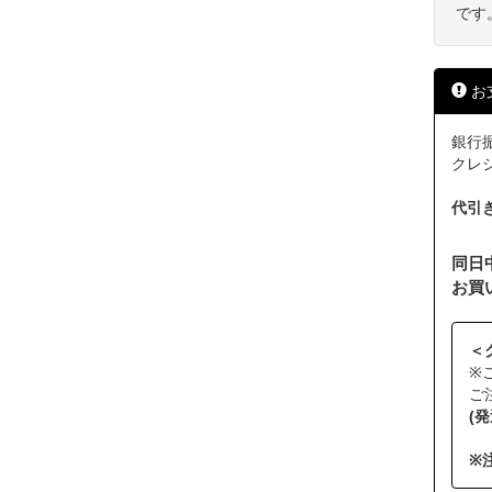
です
お
銀行振
クレジッ
代引
同日
お買
＜
※
ご
(
※