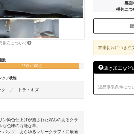
裏面
梱包につ
択目安について
在庫切れにつき注
指数
95点 / 100点
漉き加工など
ンク／状態
返品期限条件につ
ンク ／ トラ・キズ
リン染色仕上げが施された深みのあるクラ
ルな色味の万能な革。
・バッグ…あらゆるレザークラフトに最適