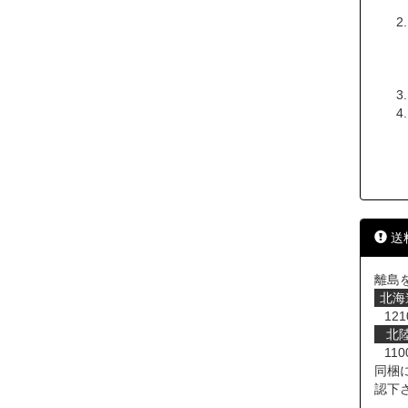
送
離島
北海
121
北
110
同梱
認下