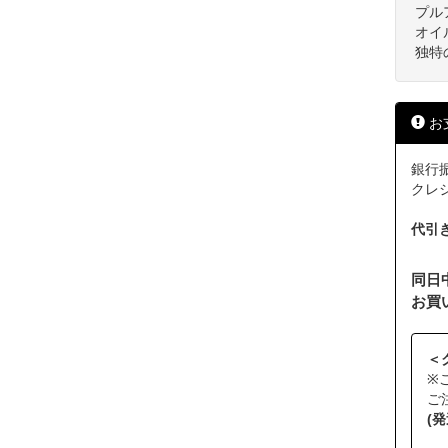
プル
オイ
独特
お
銀行振
クレジッ
代引
同日
お買
＜
※
ご
(