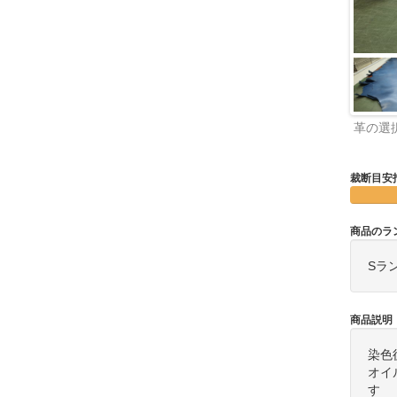
革の選
裁断目安
商品のラ
Sラ
商品説明
染色
オイ
す