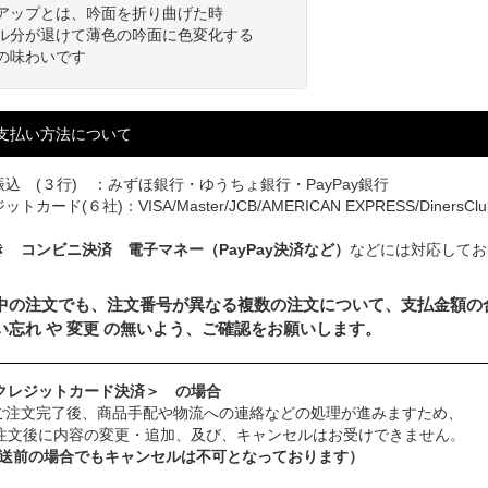
アップとは、吟面を折り曲げた時
ル分が退けて薄色の吟面に色変化する
の味わいです
支払い方法について
込 (３行) ：みずほ銀行・ゆうちょ銀行・PayPay銀行
トカード(６社)：VISA/Master/JCB/AMERICAN EXPRESS/DinersClu
き コンビニ決済 電子マネー（PayPay決済など）
などには対応してお
中の注文でも、注文番号が異なる複数の注文について、支払金額の
い忘れ や 変更 の無いよう、ご確認をお願いします。
クレジットカード決済＞ の場合
ご注文完了後、商品手配や物流への連絡などの処理が進みますため、
注文後に内容の変更・追加、及び、キャンセルはお受けできません。
発送前の場合でもキャンセルは不可となっております）