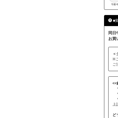
■
同日
お買
＜
※
ご
<
＊
＊
＊
上
ど