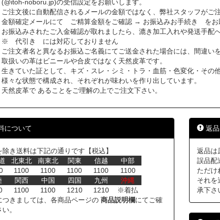
(@itoh-noboru.jp)の受信設定をお願いします。
ご注文後に自動配信されるメールの金額ではなく、弊社スタッフがご
金額確定メールにて ご精算金額をご確認 → お振込みお手続き をお
お振込みされたご入金確認が取れましたら、漉き加工入れや発送手配
※ 代引き には対応しておりません
ご注文者名と異なるお振込ご名義にてご送金された場合には、間違い
取扱いの革はビニールや合皮ではなく天然皮革です。
生きていた証として、キズ・スレ・シミ・トラ・血筋・色変化・その
様々な状態で構成され、それぞれが味わいを作り出しています。
天然皮革で あることをご理解の上でご注文下さい。
料について
返品
を除き送料は下記の通りです【税込】
返品は
道
北東北
南東北
関東
信越
中部
誤品配
0
1100
1100
1100
1100
1100
ただけ
陸
関西
中国
四国
九州
沖縄
それを
0
1100
1100
1210
1210
※着払
承下さ
につきましては、各商品ページの
商品説明欄
にてご確
さい。