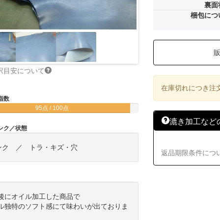
裏面
梱包につ
択目安について
在庫切れにつき注
指数
95点 / 100点
漉き加工など
ンク／状態
ンク ／ トラ・キズ・穴
返品期限条件につ
後にオイル加工した商品で
ル独特のソフト感にて味わいが出ておりま