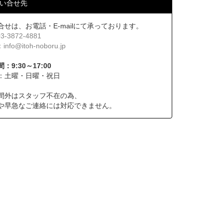
い合せ先
合せは、お電話・E-mailにて承っております。
03-3872-4881
：
info@itoh-noboru.jp
：9:30～17:00
：土曜・日曜・祝日
間外はスタッフ不在の為、
や早急なご連絡には対応できません。