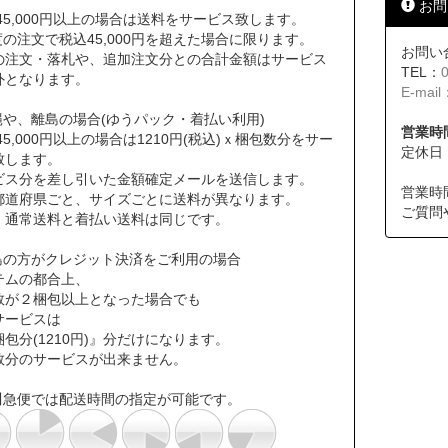
お問
45,000円以上の場合は送料をサービス致します。
の注文で税込45,000円を超えた場合に限ります。
お問い
の注文・落札や、追加注文分との合計金額はサービス
TEL：
外となります。
E-mail
縄や、離島の場合(ゆうパック・着払い利用)
営業時間
45,000円以上の場合は1210円(税込)ｘ梱包数分をサー
定休日
致します。
ビス分を差し引いた金額確定メールを送信します。
営業時
道府県ごと、サイズごとに送料が異なります。
ご質問
通常送料と着払い送料は同じです。
島の方がクレジット決済をご利用の場合
テムの都合上、
数が２梱包以上となった場合でも
サービスは
包分(1210円)』分だけになります。
数分のサービスが出来ません。
川急便では配送時間の指定が可能です。