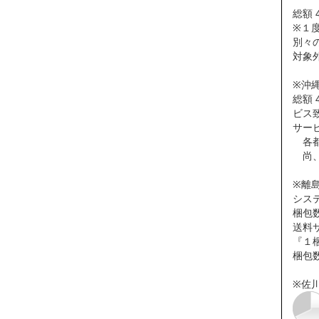
総額 
※１度
別々
対象
※沖
総額 
ビス
サー
各都
尚、
※離
シス
梱包
送料
『１梱
梱包
※佐