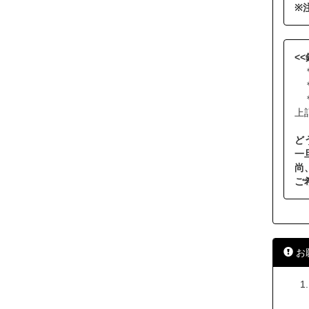
※
<
＊
＊
＊
上
ど
一
尚
ご
お