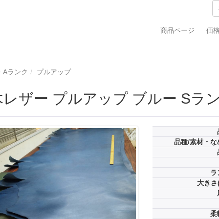
商品ページ
価
・Aランク
プルアップ
レザー プルアップ ブルー Sランク
品種/素材・な
ラ
大きさ(
柔