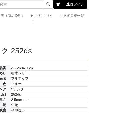
ログイン
格表（商品説明）
ご利用ガイ
ご支援者様一覧
ド
 252ds
品番
AA-26041126
めし
栃木レザー
品名
プルアップ
色
ブルー
ンク
Sランク
ds)
252ds
厚さ
2.5mm-mm
艶
中艶
軟度
やや硬い