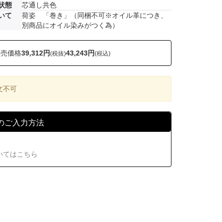
状態
芯通し共色
いて
荷姿 「巻き」（同梱不可※オイル革につき、
別商品にオイル染みがつく為）
販売価格
39,312円
43,243円
(税抜)
(税込)
文不可
のご入力方法
いてはこちら