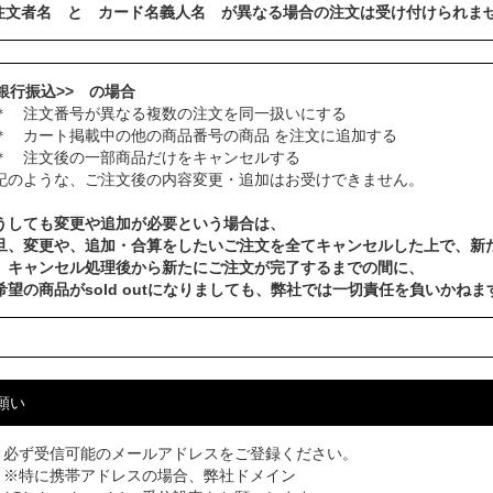
注文者名 と カード名義人名 が異なる場合の注文は受け付けられま
<銀行振込>> の場合
 注文番号が異なる複数の注文を同一扱いにする
 カート掲載中の他の商品番号の商品 を注文に追加する
 注文後の一部商品だけをキャンセルする
記のような、ご注文後の内容変更・追加はお受けできません。
うしても変更や追加が必要という場合は、
旦、変更や、追加・合算をしたいご注文を全てキャンセルした上で、新
、キャンセル処理後から新たにご注文が完了するまでの間に、
希望の商品がsold outになりましても、弊社では一切責任を負いかねま
願い
必ず受信可能のメールアドレスをご登録ください。
※特に携帯アドレスの場合、弊社ドメイン