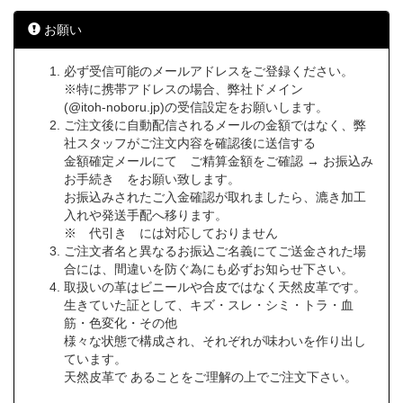
お願い
必ず受信可能のメールアドレスをご登録ください。
※特に携帯アドレスの場合、弊社ドメイン
(@itoh-noboru.jp)の受信設定をお願いします。
ご注文後に自動配信されるメールの金額ではなく、弊
社スタッフがご注文内容を確認後に送信する
金額確定メールにて ご精算金額をご確認 → お振込み
お手続き をお願い致します。
お振込みされたご入金確認が取れましたら、漉き加工
入れや発送手配へ移ります。
※ 代引き には対応しておりません
ご注文者名と異なるお振込ご名義にてご送金された場
合には、間違いを防ぐ為にも必ずお知らせ下さい。
取扱いの革はビニールや合皮ではなく天然皮革です。
生きていた証として、キズ・スレ・シミ・トラ・血
筋・色変化・その他
様々な状態で構成され、それぞれが味わいを作り出し
ています。
天然皮革で あることをご理解の上でご注文下さい。