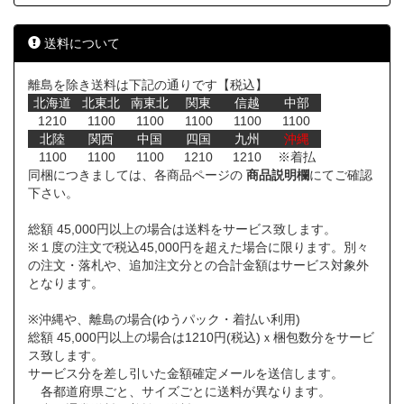
送料について
離島を除き送料は下記の通りです【税込】
北海道
北東北
南東北
関東
信越
中部
1210
1100
1100
1100
1100
1100
北陸
関西
中国
四国
九州
沖縄
1100
1100
1100
1210
1210
※着払
同梱につきましては、各商品ページの
商品説明欄
にてご確認
下さい。
総額 45,000円以上の場合は送料をサービス致します。
※１度の注文で税込45,000円を超えた場合に限ります。別々
の注文・落札や、追加注文分との合計金額はサービス対象外
となります。
※沖縄や、離島の場合(ゆうパック・着払い利用)
総額 45,000円以上の場合は1210円(税込)ｘ梱包数分をサービ
ス致します。
サービス分を差し引いた金額確定メールを送信します。
各都道府県ごと、サイズごとに送料が異なります。