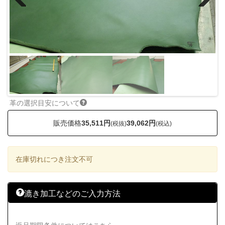
Previous
Next
革の選択目安について
販売価格
35,511円
39,062円
(税抜)
(税込)
在庫切れにつき注文不可
漉き加工などのご入力方法