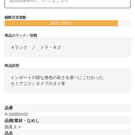
返品期限条件についてはこちら
裁断目安指数
90点 / 100点
商品のランク／状態
Ａランク ／ トラ・キズ
商品説明
インポートの様な発色の良さを第一にこだわった
セミアニリンタイプのヌメ革
品番
A-26050102
品種/素材・なめし
国産ヌメ
品名