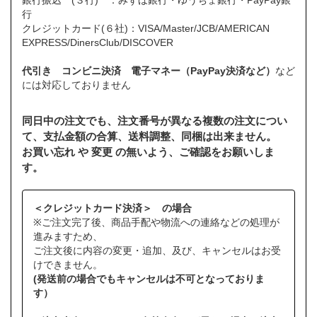
銀行振込 (３行) ：みずほ銀行・ゆうちょ銀行・PayPay銀
行
クレジットカード(６社)：VISA/Master/JCB/AMERICAN
EXPRESS/DinersClub/DISCOVER
代引き コンビニ決済 電子マネー（PayPay決済など）
など
には対応しておりません
同日中の注文でも、注文番号が異なる複数の注文につい
て、支払金額の合算、送料調整、同梱は出来ません。
お買い忘れ や 変更 の無いよう、ご確認をお願いしま
す。
＜クレジットカード決済＞ の場合
※ご注文完了後、商品手配や物流への連絡などの処理が
進みますため、
ご注文後に内容の変更・追加、及び、キャンセルはお受
けできません。
(発送前の場合でもキャンセルは不可となっておりま
す）