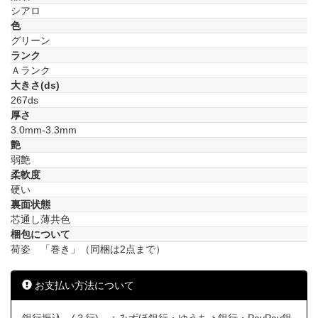
シアロ
色
グリーン
ランク
Ａランク
大きさ(ds)
267ds
厚さ
3.0mm-3.3mm
艶
弱艶
柔軟度
硬い
裏面状態
芯通し薄共色
梱包について
荷姿 「巻き」（同梱は2点まで）
お支払い方法について