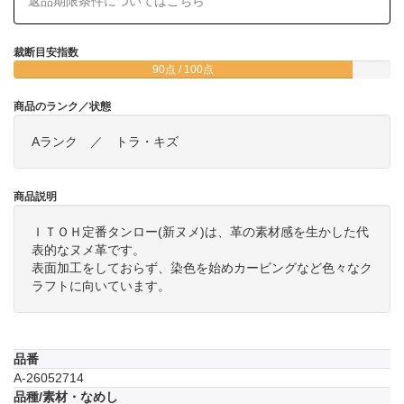
返品期限条件についてはこちら
裁断目安指数
90点 / 100点
商品のランク／状態
Aランク ／ トラ・キズ
商品説明
ＩＴＯＨ定番タンロー(新ヌメ)は、革の素材感を生かした代
表的なヌメ革です。
表面加工をしておらず、染色を始めカービングなど色々なク
ラフトに向いています。
品番
A-26052714
品種/素材・なめし