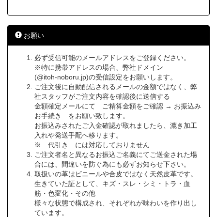
お願い
必ず受信可能のメールアドレスをご登録ください。
※特に携帯アドレスの場合、弊社ドメイン
(@itoh-noboru.jp)の受信設定をお願いします。
ご注文後に自動配信されるメールの金額ではなく、弊
社スタッフがご注文内容を確認後に送信する
金額確定メールにて ご精算金額をご確認 → お振込み
お手続き をお願い致します。
お振込みされたご入金確認が取れましたら、漉き加工
入れや発送手配へ移ります。
※ 代引き には対応しておりません
ご注文者名と異なるお振込ご名義にてご送金された場
合には、間違いを防ぐ為にも必ずお知らせ下さい。
取扱いの革はビニールや合皮ではなく天然皮革です。
生きていた証として、キズ・スレ・シミ・トラ・血
筋・色変化・その他
様々な状態で構成され、それぞれが味わいを作り出し
ています。