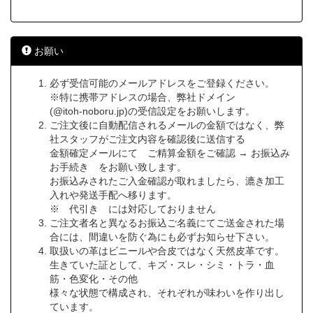
お願い
必ず受信可能のメールアドレスをご登録ください。
※特に携帯アドレスの場合、弊社ドメイン
(@itoh-noboru.jp)の受信設定をお願いします。
ご注文後に自動配信されるメールの金額ではなく、弊
社スタッフがご注文内容を確認後に送信する
金額確定メールにて ご精算金額をご確認 → お振込み
お手続き をお願い致します。
お振込みされたご入金確認が取れましたら、漉き加工
入れや発送手配へ移ります。
※ 代引き には対応しておりません
ご注文者名と異なるお振込ご名義にてご送金された場
合には、間違いを防ぐ為にも必ずお知らせ下さい。
取扱いの革はビニールや合皮ではなく天然皮革です。
生きていた証として、キズ・スレ・シミ・トラ・血
筋・色変化・その他
様々な状態で構成され、それぞれが味わいを作り出し
ています。