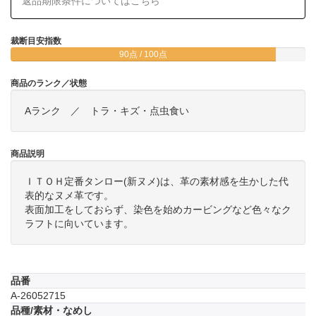
返品期限条件についてはこちら
裁断目安指数
90点 / 100点
商品のランク／状態
Aランク ／ トラ・キズ・点虫食い
商品説明
ＩＴＯＨ定番タンロー(新ヌメ)は、革の素材感を生かした代
表的なヌメ革です。
表面加工をしておらず、染色を始めカービングなど色々なク
ラフトに向いています。
品番
A-26052715
品種/素材・なめし