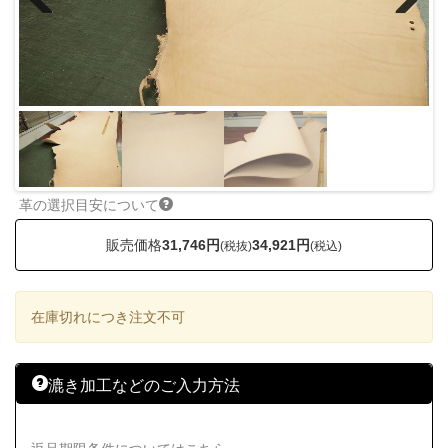
Previous
Next
革の選択目安について
販売価格
31,746円
34,921円
(税抜)
(税込)
在庫切れにつき注文不可
漉き加工などのご入力方法