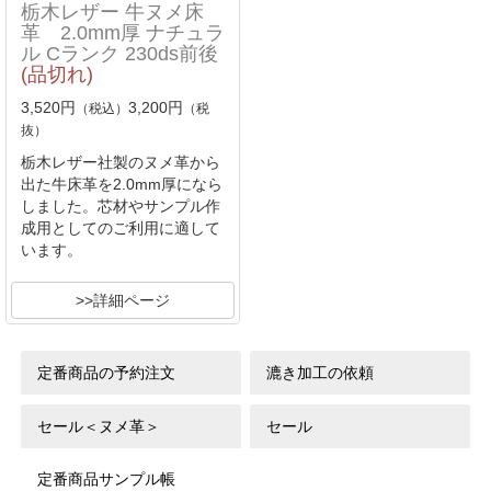
栃木レザー 牛ヌメ床
革 2.0mm厚 ナチュラ
ル Cランク 230ds前後
(品切れ)
3,520円
3,200円
（税込）
（税
抜）
栃木レザー社製のヌメ革から
出た牛床革を2.0mm厚になら
しました。芯材やサンプル作
成用としてのご利用に適して
います。
>>詳細ページ
定番商品の予約注文
漉き加工の依頼
セール＜ヌメ革＞
セール
定番商品サンプル帳