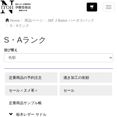
Home
商品ページ
J&F J.Baker ハーネスバック
S・Aランク
S・Aランク
並び替え
定番商品の予約注文
漉き加工の依頼
セール＜ヌメ革＞
セール
定番商品サンプル帳
栃木レザー サドル