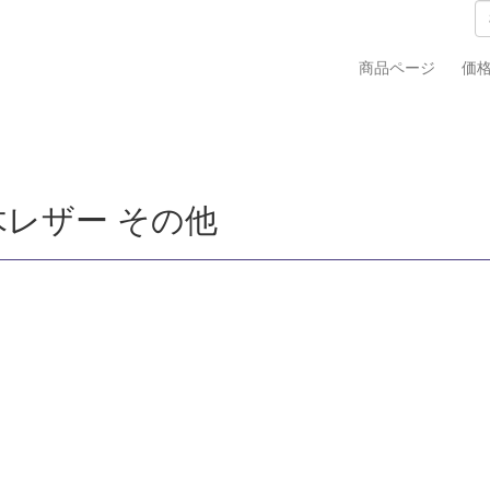
商品ページ
価
木レザー その他