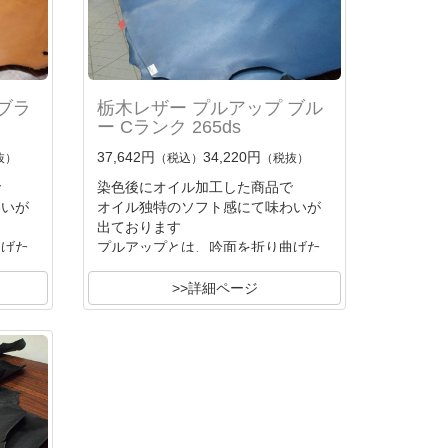
ブラ
栃木レザー プルアップ ブル
ー Cランク 265ds
37,642円
34,220円
抜）
（税込）
（税抜）
で
染色後にオイル加工した商品で
わいが
オイル独特のソフト感にて味わいが
出ております
曲げた
プルアップとは、吟面を折り曲げた
時
に色変
オイル分が退けて薄色の吟面に色変
>>詳細ページ
化する
独特の味わいです