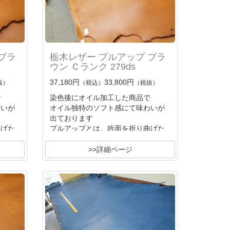
ブラ
栃木レザー プルアップ ブラ
ウン Ｃランク 279ds
37,180円
33,800円
抜）
（税込）
（税抜）
で
染色後にオイル加工した商品で
わいが
オイル独特のソフト感にて味わいが
出ております
曲げた
プルアップとは、吟面を折り曲げた
時
に色変
オイル分が退けて薄色の吟面に色変
>>詳細ページ
化する
独特の味わいです