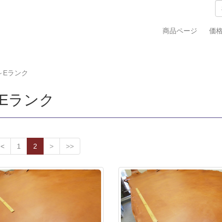
商品ページ
価
～Eランク
～Eランク
<
1
2
>
>>