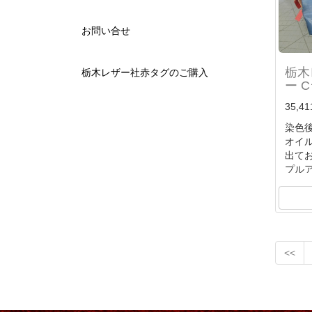
お問い合せ
栃木
栃木レザー社赤タグのご購入
ー C
35,4
染色
オイ
出て
プル
時
オイ
化す
独特
<<