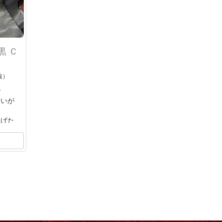
黒 Ｃ
抜）
で
わいが
曲げた
に色変