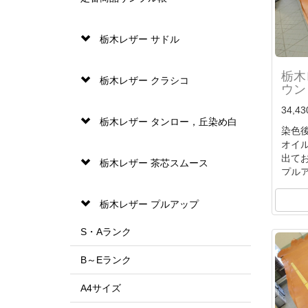
栃木レザー サドル
栃木
栃木レザー クラシコ
ウン 
34,4
栃木レザー タンロー，丘染め白
染色
オイ
出て
栃木レザー 茶芯スムース
プル
時
オイ
栃木レザー プルアップ
化す
独特
S・Aランク
B～Eランク
A4サイズ