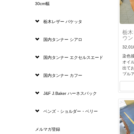
30cm幅
栃木レザー バケッタ
栃木
ウン 
国内タンナー シアロ
32,0
染色
国内タンナー エクセルスエード
オイ
出て
プル
国内タンナー カフー
時
オイ
化す
J&F J.Baker ハーネスバック
独特
ベンズ・ショルダー・ベリー
メルマガ登録