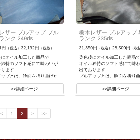
レザー プルアップ ブル
栃木レザー プルアップ 
ランク 249ds
ランク 235ds
11円
32,192円
31,350円
28,500円
（税込）
（税抜）
（税込）
（税
後にオイル加工した商品で
染色後にオイル加工した商品
ル独特のソフト感にて味わいが
オイル独特のソフト感にて味
おります
出ております
アップとは、吟面を折り曲げた
プルアップとは、吟面を折り
時
ル分が退けて薄色の吟面に色変
オイル分が退けて薄色の吟面
>>詳細ページ
>>詳細ページ
る
化する
の味わいです
独特の味わいです
<
1
2
>
>>