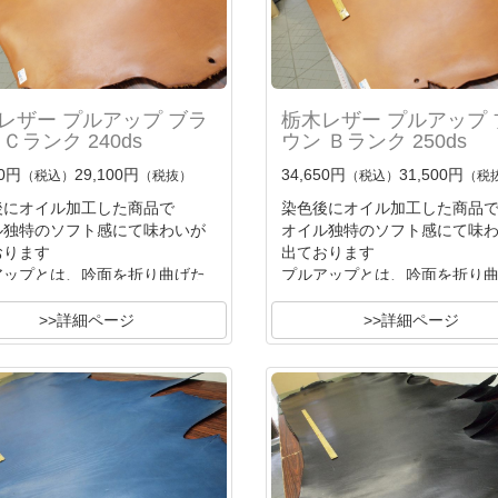
レザー プルアップ ブラ
栃木レザー プルアップ 
Ｃランク 240ds
ウン Ｂランク 250ds
10円
29,100円
34,650円
31,500円
（税込）
（税抜）
（税込）
（税
後にオイル加工した商品で
染色後にオイル加工した商品
ル独特のソフト感にて味わいが
オイル独特のソフト感にて味
おります
出ております
アップとは、吟面を折り曲げた
プルアップとは、吟面を折り
時
ル分が退けて薄色の吟面に色変
オイル分が退けて薄色の吟面
>>詳細ページ
>>詳細ページ
る
化する
の味わいです
独特の味わいです