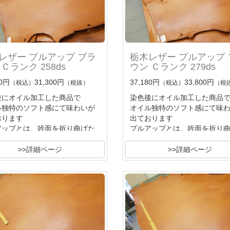
レザー プルアップ ブラ
栃木レザー プルアップ 
Ｃランク 258ds
ウン Ｃランク 279ds
30円
31,300円
37,180円
33,800円
（税込）
（税抜）
（税込）
（税
後にオイル加工した商品で
染色後にオイル加工した商品
ル独特のソフト感にて味わいが
オイル独特のソフト感にて味
おります
出ております
アップとは、吟面を折り曲げた
プルアップとは、吟面を折り
時
ル分が退けて薄色の吟面に色変
オイル分が退けて薄色の吟面
>>詳細ページ
>>詳細ページ
る
化する
の味わいです
独特の味わいです