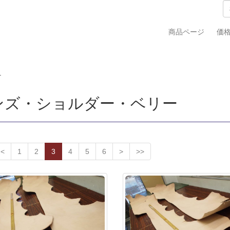
商品ページ
価
ー
ンズ・ショルダー・ベリー
<
1
2
3
4
5
6
>
>>