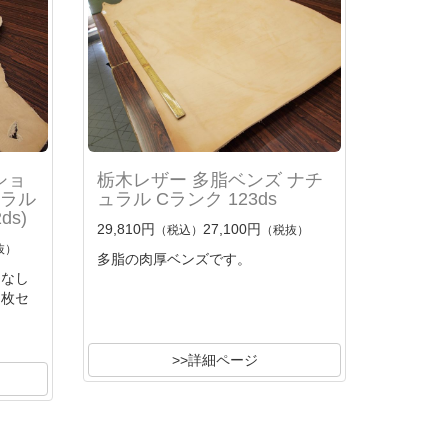
ショ
栃木レザー 多脂ベンズ ナチ
ュラル
ュラル Cランク 123ds
ds)
29,810円
27,100円
（税込）
（税抜）
抜）
多脂の肉厚ベンズです。
こなし
２枚セ
>>詳細ページ
枚セッ
を選択
の厚さ